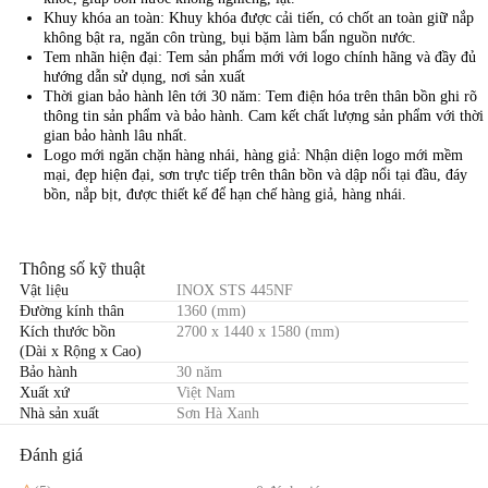
Khuy khóa an toàn: Khuy khóa được cải tiến, có chốt an toàn giữ nắp
không bật ra, ngăn côn trùng, bụi bặm làm bẩn nguồn nước.
Tem nhãn hiện đại: Tem sản phẩm mới với logo chính hãng và đầy đủ
hướng dẫn sử dụng, nơi sản xuất
Thời gian bảo hành lên tới 30 năm: Tem điện hóa trên thân bồn ghi rõ
thông tin sản phẩm và bảo hành. Cam kết chất lượng sản phẩm với thời
gian bảo hành lâu nhất.
Logo mới ngăn chặn hàng nhái, hàng giả: Nhận diện logo mới mềm
mại, đẹp hiện đại, sơn trực tiếp trên thân bồn và dập nổi tại đầu, đáy
bồn, nắp bịt, được thiết kế để hạn chế hàng giả, hàng nhái.
Thông số kỹ thuật
Vật liệu
INOX STS 445NF
Đường kính thân
1360 (mm)
Kích thước bồn
2700 x 1440 x 1580 (mm)
(Dài x Rộng x Cao)
Bảo hành
30 năm
Xuất xứ
Việt Nam
Nhà sản xuất
Sơn Hà Xanh
Đánh giá