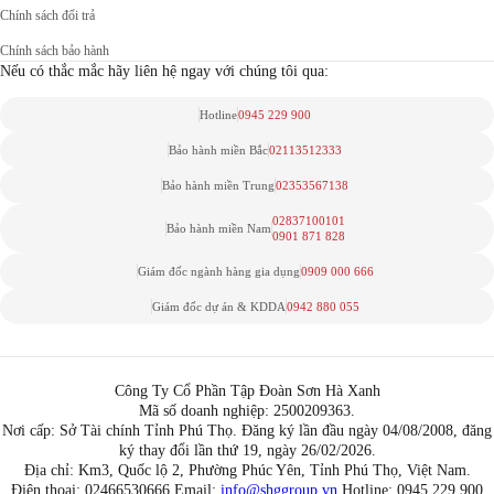
Chính sách đổi trả
Chính sách bảo hành
Nếu có thắc mắc hãy liên hệ ngay với chúng tôi qua:
Hotline
0945 229 900
Bảo hành miền Bắc
02113512333
Bảo hành miền Trung
02353567138
02837100101
Bảo hành miền Nam
0901 871 828
Giám đốc ngành hàng gia dụng
0909 000 666
Giám đốc dự án & KDDA
0942 880 055
Công Ty Cổ Phần Tập Đoàn Sơn Hà Xanh
Mã số doanh nghiệp: 2500209363.
Nơi cấp: Sở Tài chính Tỉnh Phú Thọ. Đăng ký lần đầu ngày 04/08/2008, đăng
ký thay đổi lần thứ 19, ngày 26/02/2026.
Địa chỉ: Km3, Quốc lộ 2, Phường Phúc Yên, Tỉnh Phú Thọ, Việt Nam.
Điện thoại: 02466530666 Email:
info@shggroup.vn
Hotline:
0945 229 900