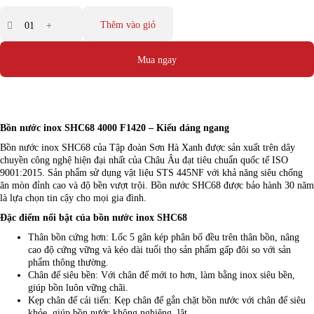
Thêm vào giỏ
Mua ngay
Bồn nước inox SHC68 4000 F1420 – Kiểu dáng ngang
Bồn nước inox SHC68 của Tập đoàn Sơn Hà Xanh được sản xuất trên dây
chuyền công nghệ hiện đại nhất của Châu Âu đạt tiêu chuẩn quốc tế ISO
9001:2015. Sản phẩm sử dụng vật liệu STS 445NF với khả năng siêu chống
ăn mòn đỉnh cao và độ bền vượt trội. Bồn nước SHC68 được bảo hành 30 năm
là lựa chọn tin cậy cho mọi gia đình.
Đặc điểm nổi bật của bồn nước inox SHC68
Thân bồn cứng hơn: Lốc 5 gân kép phân bố đều trên thân bồn, nâng
cao độ cứng vững và kéo dài tuổi thọ sản phẩm gấp đôi so với sản
phẩm thông thường.
Chân đế siêu bền: Với chân đế mới to hơn, làm bằng inox siêu bền,
giúp bồn luôn vững chãi.
Kẹp chân đế cải tiến: Kẹp chân đế gắn chặt bồn nước với chân đế siêu
khỏe, giúp bồn nước không nghiêng, lật.