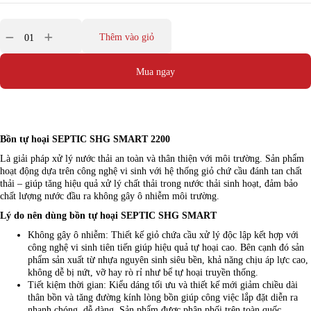
Thêm vào giỏ
Mua ngay
Bồn tự hoại SEPTIC SHG SMART 2200
Là giải pháp xử lý nước thải an toàn và thân thiện với môi trường. Sản phẩm
hoạt động dựa trên công nghệ vi sinh với hệ thống giỏ chứ cầu đánh tan chất
thải – giúp tăng hiệu quả xử lý chất thải trong nước thải sinh hoạt, đảm bảo
chất lượng nước đầu ra không gây ô nhiễm môi trường.
Lý do nên dùng bồn tự hoại SEPTIC SHG SMART
Không gây ô nhiễm: Thiết kế giỏ chứa cầu xử lý độc lập kết hợp với
công nghệ vi sinh tiên tiến giúp hiệu quả tự hoại cao. Bên cạnh đó sản
phẩm sản xuất từ nhựa nguyên sinh siêu bền, khả năng chịu áp lực cao,
không dễ bị nứt, vỡ hay rò rỉ như bể tự hoại truyền thống.
Tiết kiệm thời gian: Kiểu dáng tối ưu và thiết kế mới giảm chiều dài
thân bồn và tăng đường kính lòng bồn giúp công việc lắp đặt diễn ra
nhanh chóng, dễ dàng. Sản phẩm được phân phối trên toàn quốc.