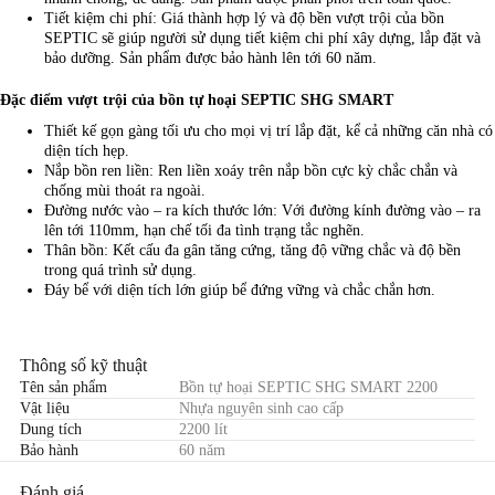
Tiết kiệm chi phí: Giá thành hợp lý và độ bền vượt trội của bồn
SEPTIC sẽ giúp người sử dụng tiết kiệm chi phí xây dựng, lắp đặt và
bảo dưỡng. Sản phẩm được bảo hành lên tới 60 năm.
Đặc điểm vượt trội của bồn tự hoại SEPTIC SHG SMART
Thiết kế gọn gàng tối ưu cho mọi vị trí lắp đặt, kể cả những căn nhà có
diện tích hẹp.
Nắp bồn ren liền: Ren liền xoáy trên nắp bồn cực kỳ chắc chắn và
chống mùi thoát ra ngoài.
Đường nước vào – ra kích thước lớn: Với đường kính đường vào – ra
lên tới 110mm, hạn chế tối đa tình trạng tắc nghẽn.
Thân bồn: Kết cấu đa gân tăng cứng, tăng độ vững chắc và độ bền
trong quá trình sử dụng.
Đáy bể với diện tích lớn giúp bể đứng vững và chắc chắn hơn.
Thông số kỹ thuật
Tên sản phẩm
Bồn tự hoại SEPTIC SHG SMART 2200
Vật liệu
Nhựa nguyên sinh cao cấp
Dung tích
2200 lít
Bảo hành
60 năm
Đánh giá