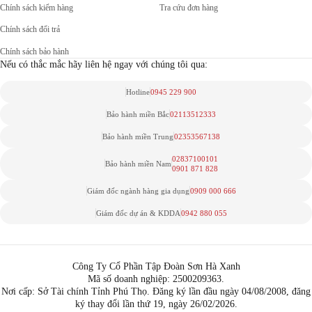
Chính sách kiểm hàng
Tra cứu đơn hàng
Chính sách đổi trả
Chính sách bảo hành
Nếu có thắc mắc hãy liên hệ ngay với chúng tôi qua:
Hotline
0945 229 900
Bảo hành miền Bắc
02113512333
Bảo hành miền Trung
02353567138
02837100101
Bảo hành miền Nam
0901 871 828
Giám đốc ngành hàng gia dụng
0909 000 666
Giám đốc dự án & KDDA
0942 880 055
Công Ty Cổ Phần Tập Đoàn Sơn Hà Xanh
Mã số doanh nghiệp: 2500209363.
Nơi cấp: Sở Tài chính Tỉnh Phú Thọ. Đăng ký lần đầu ngày 04/08/2008, đăng
ký thay đổi lần thứ 19, ngày 26/02/2026.