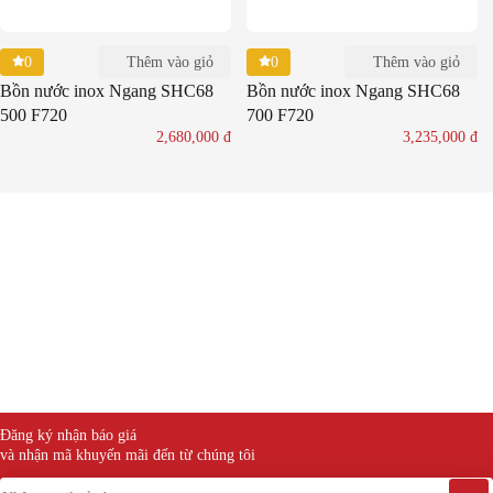
0
0
Thêm vào giỏ
Thêm vào giỏ
Bồn nước inox Ngang SHC68
Bồn nước inox Ngang SHC68
500 F720
700 F720
2,680,000
đ
3,235,000
đ
Đăng ký nhận báo giá
và nhận mã khuyến mãi đến từ chúng tôi