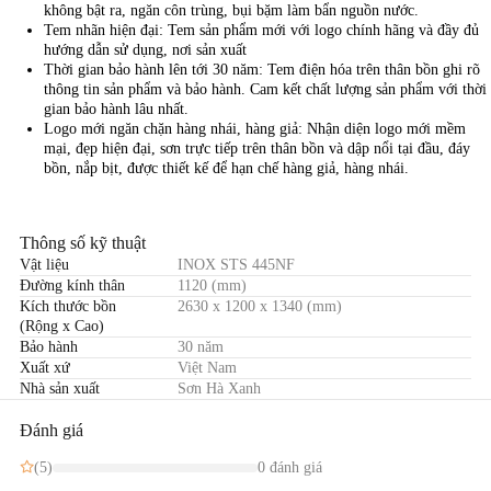
không bật ra, ngăn côn trùng, bụi bặm làm bẩn nguồn nước.
Tem nhãn hiện đại: Tem sản phẩm mới với logo chính hãng và đầy đủ
hướng dẫn sử dụng, nơi sản xuất
Thời gian bảo hành lên tới 30 năm: Tem điện hóa trên thân bồn ghi rõ
thông tin sản phẩm và bảo hành. Cam kết chất lượng sản phẩm với thời
gian bảo hành lâu nhất.
Logo mới ngăn chặn hàng nhái, hàng giả: Nhận diện logo mới mềm
mại, đẹp hiện đại, sơn trực tiếp trên thân bồn và dập nổi tại đầu, đáy
bồn, nắp bịt, được thiết kế để hạn chế hàng giả, hàng nhái.
Thông số kỹ thuật
Vật liệu
INOX STS 445NF
Đường kính thân
1120 (mm)
Kích thước bồn
2630 x 1200 x 1340 (mm)
(Rộng x Cao)
Bảo hành
30 năm
Xuất xứ
Việt Nam
Nhà sản xuất
Sơn Hà Xanh
Đánh giá
(5)
0 đánh giá