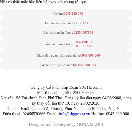
Nếu có thắc mắc hãy liên hệ ngay với chúng tôi qua:
Hotline
0945 229 900
Bảo hành miền Bắc
02113512333
Bảo hành miền Trung
02353567138
02837100101
Bảo hành miền Nam
0901 871 828
Giám đốc ngành hàng gia dụng
0909 000 666
Giám đốc dự án & KDDA
0942 880 055
Công Ty Cổ Phần Tập Đoàn Sơn Hà Xanh
Mã số doanh nghiệp: 2500209363.
Nơi cấp: Sở Tài chính Tỉnh Phú Thọ. Đăng ký lần đầu ngày 04/08/2008, đăng
ký thay đổi lần thứ 19, ngày 26/02/2026.
Địa chỉ: Km3, Quốc lộ 2, Phường Phúc Yên, Tỉnh Phú Thọ, Việt Nam.
Điện thoại: 02466530666 Email:
info@shggroup.vn
Hotline:
0945 229 900
Designed and Developed by MONA MEDIA