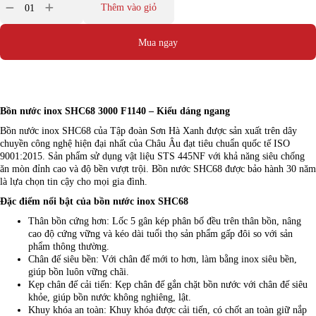
Thêm vào giỏ
Mua ngay
Bồn nước inox SHC68 3000 F1140 – Kiểu dáng ngang
Bồn nước inox SHC68 của Tập đoàn Sơn Hà Xanh được sản xuất trên dây
chuyền công nghệ hiện đại nhất của Châu Âu đạt tiêu chuẩn quốc tế ISO
9001:2015. Sản phẩm sử dụng vật liệu STS 445NF với khả năng siêu chống
ăn mòn đỉnh cao và độ bền vượt trội. Bồn nước SHC68 được bảo hành 30 năm
là lựa chọn tin cậy cho mọi gia đình.
Đặc điểm nổi bật của bồn nước inox SHC68
Thân bồn cứng hơn: Lốc 5 gân kép phân bố đều trên thân bồn, nâng
cao độ cứng vững và kéo dài tuổi thọ sản phẩm gấp đôi so với sản
phẩm thông thường.
Chân đế siêu bền: Với chân đế mới to hơn, làm bằng inox siêu bền,
giúp bồn luôn vững chãi.
Kẹp chân đế cải tiến: Kẹp chân đế gắn chặt bồn nước với chân đế siêu
khỏe, giúp bồn nước không nghiêng, lật.
Khuy khóa an toàn: Khuy khóa được cải tiến, có chốt an toàn giữ nắp