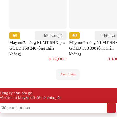
0
0
Thêm vào giỏ
Thêm vào
Máy nước nóng NLMT SHX pro
Máy nước nóng NLMT SHX
GOLD F58 240 (ống chân
GOLD F58 300 (ống chân
không)
không)
8,850,000
đ
11,18
Xem thêm
Đăng ký nhận báo giá
và nhận mã khuyến mãi đến từ chúng tôi