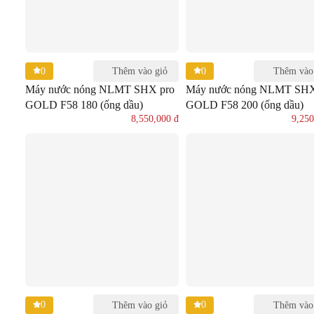
0
0
Thêm vào giỏ
Thêm vào
Máy nước nóng NLMT SHX pro
Máy nước nóng NLMT SHX
GOLD F58 180 (ống dầu)
GOLD F58 200 (ống dầu)
8,550,000
đ
9,25
0
0
Thêm vào giỏ
Thêm vào