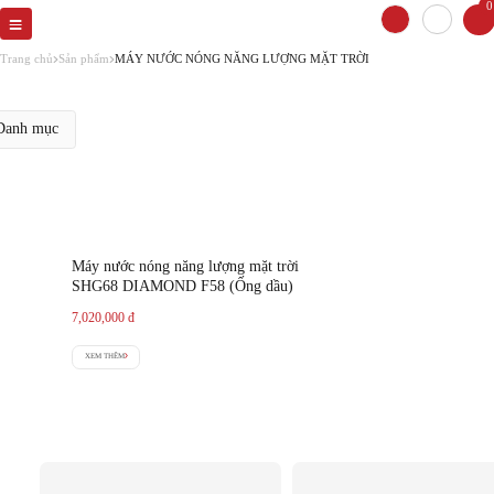
0
Trang chủ
Sản phẩm
MÁY NƯỚC NÓNG NĂNG LƯỢNG MẶT TRỜI
anh mục
Máy nước nóng năng lượng mặt trời
SHG68 DIAMOND F58 (Ống dầu)
7,020,000
đ
XEM THÊM