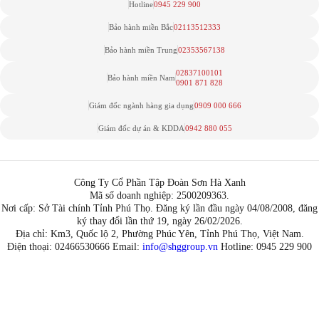
Hotline
0945 229 900
Bảo hành miền Bắc
02113512333
Bảo hành miền Trung
02353567138
02837100101
Bảo hành miền Nam
0901 871 828
Giám đốc ngành hàng gia dụng
0909 000 666
Giám đốc dự án & KDDA
0942 880 055
Công Ty Cổ Phần Tập Đoàn Sơn Hà Xanh
Mã số doanh nghiệp: 2500209363.
Nơi cấp: Sở Tài chính Tỉnh Phú Thọ. Đăng ký lần đầu ngày 04/08/2008, đăng
ký thay đổi lần thứ 19, ngày 26/02/2026.
Địa chỉ: Km3, Quốc lộ 2, Phường Phúc Yên, Tỉnh Phú Thọ, Việt Nam.
Điện thoại: 02466530666 Email:
info@shggroup.vn
Hotline:
0945 229 900