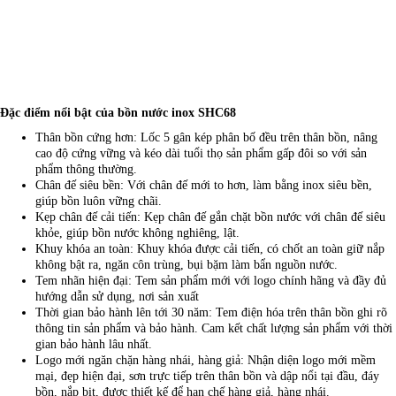
Đặc điểm nổi bật của bồn nước inox SHC68
Thân bồn cứng hơn: Lốc 5 gân kép phân bố đều trên thân bồn, nâng
cao độ cứng vững và kéo dài tuổi thọ sản phẩm gấp đôi so với sản
phẩm thông thường.
Chân đế siêu bền: Với chân đế mới to hơn, làm bằng inox siêu bền,
giúp bồn luôn vững chãi.
Kẹp chân đế cải tiến: Kẹp chân đế gắn chặt bồn nước với chân đế siêu
khỏe, giúp bồn nước không nghiêng, lật.
Khuy khóa an toàn: Khuy khóa được cải tiến, có chốt an toàn giữ nắp
không bật ra, ngăn côn trùng, bụi bặm làm bẩn nguồn nước.
Tem nhãn hiện đại: Tem sản phẩm mới với logo chính hãng và đầy đủ
hướng dẫn sử dụng, nơi sản xuất
Thời gian bảo hành lên tới 30 năm: Tem điện hóa trên thân bồn ghi rõ
thông tin sản phẩm và bảo hành. Cam kết chất lượng sản phẩm với thời
gian bảo hành lâu nhất.
Logo mới ngăn chặn hàng nhái, hàng giả: Nhận diện logo mới mềm
mại, đẹp hiện đại, sơn trực tiếp trên thân bồn và dập nổi tại đầu, đáy
bồn, nắp bịt, được thiết kế để hạn chế hàng giả, hàng nhái.