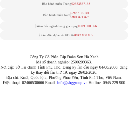
Bảo hành miền Trung
02353567138
02837100101
Bảo hành miền Nam
0901 871 828
Giám đốc ngành hàng gia dụng
0909 000 666
Giám đốc dự án & KDDA
0942 880 055
Công Ty Cổ Phần Tập Đoàn Sơn Hà Xanh
Mã số doanh nghiệp: 2500209363.
Nơi cấp: Sở Tài chính Tỉnh Phú Thọ. Đăng ký lần đầu ngày 04/08/2008, đăng
ký thay đổi lần thứ 19, ngày 26/02/2026.
Địa chỉ: Km3, Quốc lộ 2, Phường Phúc Yên, Tỉnh Phú Thọ, Việt Nam.
Điện thoại: 02466530666 Email:
info@shggroup.vn
Hotline:
0945 229 900