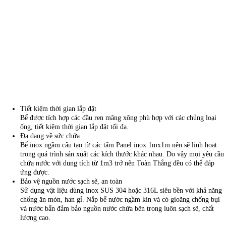
Tiết kiệm thời gian lắp đặt
Bể được tích hợp các đầu ren măng xông phù hợp với các chủng loại
ống, tiết kiệm thời gian lắp đặt tối đa.
Đa dạng về sức chứa
Bể inox ngầm cấu tạo từ các tấm Panel inox 1mx1m nên sẽ linh hoạt
trong quá trình sản xuất các kích thước khác nhau. Do vậy mọi yêu cầu
chứa nước với dung tích từ 1m3 trở nên Toàn Thắng đều có thể đáp
ứng được.
Bảo vệ nguồn nước sạch sẽ, an toàn
Sử dụng vật liệu dùng inox SUS 304 hoặc 316L siêu bền với khả năng
chống ăn mòn, han gỉ. Nắp bể nước ngầm kín và có gioăng chống bụi
và nước bẩn đảm bảo nguồn nước chứa bên trong luôn sạch sẽ, chất
lượng cao.