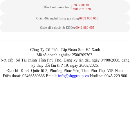
02837100101
Bảo hành miền Nam
0901 871 828
Giám đốc ngành hàng gia dụng
0909 000 666
Giám đốc dự án & KDDA
0942 880 055
Công Ty Cổ Phần Tập Đoàn Sơn Hà Xanh
Mã số doanh nghiệp: 2500209363.
Nơi cấp: Sở Tài chính Tỉnh Phú Thọ. Đăng ký lần đầu ngày 04/08/2008, đăng
ký thay đổi lần thứ 19, ngày 26/02/2026.
Địa chỉ: Km3, Quốc lộ 2, Phường Phúc Yên, Tỉnh Phú Thọ, Việt Nam.
Điện thoại: 02466530666 Email:
info@shggroup.vn
Hotline:
0945 229 900