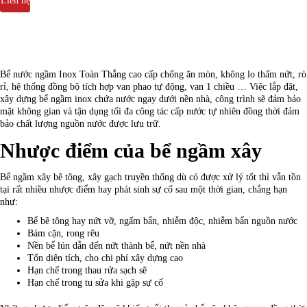
Liên hệ
Bể nước ngầm Inox Toàn Thắng cao cấp chống ăn mòn, không lo thấm nứt, rò
rỉ, hệ thống đồng bộ tích hợp van phao tự động, van 1 chiều … Việc lắp đặt,
xây dựng bể ngầm inox chứa nước ngay dưới nền nhà, công trình sẽ đảm bảo
mặt không gian và tận dụng tối đa công tác cấp nước tự nhiên đồng thời đảm
bảo chất lượng nguồn nước được lưu trữ.
Nhược điểm của bể ngầm xây
Bể ngầm xây bê tông, xây gạch truyền thống dù có được xử lý tốt thì vẫn tồn
tại rất nhiều nhược điểm hay phát sinh sự cố sau một thời gian, chẳng hạn
như:
Bể bê tông hay nứt vỡ, ngấm bẩn, nhiễm độc, nhiễm bẩn nguồn nước
Bám cặn, rong rêu
Nền bể lún dẫn đến nứt thành bể, nứt nền nhà
Tốn diện tích, cho chi phí xây dựng cao
Hạn chế trong thau rửa sạch sẽ
Hạn chế trong tu sửa khi gặp sự cố