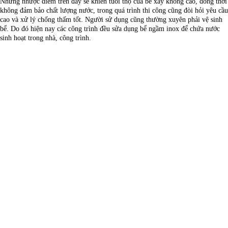
Những nhược điểm trên đây sẽ khiến tuổi thọ của bể xây không cao, đồng thời
không đảm bảo chất lượng nước, trong quá trình thi công cũng đòi hỏi yêu cầu
cao và xử lý chống thấm tốt. Người sử dụng cũng thường xuyên phải vệ sinh
bể. Do đó hiện nay các công trình đều sửa dụng bể ngầm inox để chứa nước
sinh hoạt trong nhà, công trình.