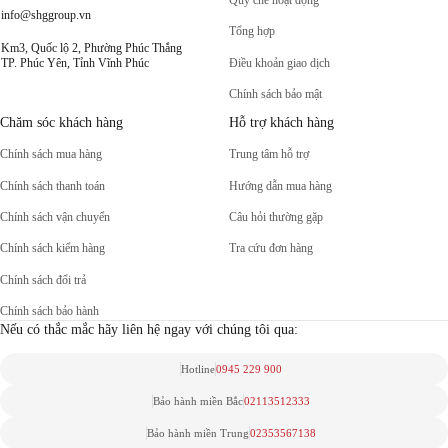
Quy chế hoạt động
info@shggroup.vn
Tổng hợp
Km3, Quốc lộ 2, Phường Phúc Thắng
Điều khoản giao dịch
TP. Phúc Yên, Tỉnh Vĩnh Phúc
Chính sách bảo mật
Chăm sóc khách hàng
Hỗ trợ khách hàng
Chính sách mua hàng
Trung tâm hỗ trợ
Chính sách thanh toán
Hướng dẫn mua hàng
Chính sách vận chuyển
Câu hỏi thường gặp
Chính sách kiểm hàng
Tra cứu đơn hàng
Chính sách đổi trả
Chính sách bảo hành
Nếu có thắc mắc hãy liên hệ ngay với chúng tôi qua:
Hotline
0945 229 900
Bảo hành miền Bắc
02113512333
Bảo hành miền Trung
02353567138