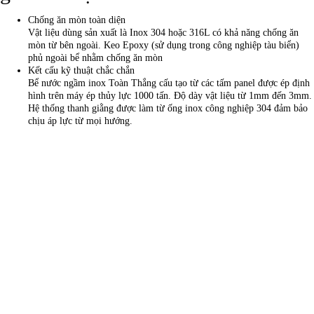
Chống ăn mòn toàn diện
Vật liệu dùng sản xuất là Inox 304 hoặc 316L có khả năng chống ăn
mòn từ bên ngoài. Keo Epoxy (sử dụng trong công nghiệp tàu biển)
phủ ngoài bể nhằm chống ăn mòn
Kết cấu kỹ thuật chắc chắn
Bể nước ngầm inox Toàn Thắng cấu tạo từ các tấm panel được ép định
hình trên máy ép thủy lực 1000 tấn. Độ dày vật liệu từ 1mm đến 3mm.
Hệ thống thanh giằng được làm từ ống inox công nghiệp 304 đảm bảo
chịu áp lực từ mọi hướng.