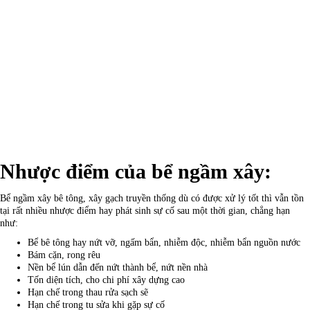
Nhược điểm của bể ngầm xây:
Bể ngầm xây bê tông, xây gạch truyền thống dù có được xử lý tốt thì vẫn tồn
tại rất nhiều nhược điểm hay phát sinh sự cố sau một thời gian, chẳng hạn
như:
Bể bê tông hay nứt vỡ, ngấm bẩn, nhiễm độc, nhiễm bẩn nguồn nước
Bám cặn, rong rêu
Nền bể lún dẫn đến nứt thành bể, nứt nền nhà
Tốn diện tích, cho chi phí xây dựng cao
Hạn chế trong thau rửa sạch sẽ
Hạn chế trong tu sửa khi gặp sự cố