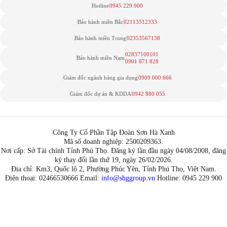
Hotline
0945 229 900
Bảo hành miền Bắc
02113512333
Bảo hành miền Trung
02353567138
02837100101
Bảo hành miền Nam
0901 871 828
Giám đốc ngành hàng gia dụng
0909 000 666
Giám đốc dự án & KDDA
0942 880 055
Công Ty Cổ Phần Tập Đoàn Sơn Hà Xanh
Mã số doanh nghiệp: 2500209363.
Nơi cấp: Sở Tài chính Tỉnh Phú Thọ. Đăng ký lần đầu ngày 04/08/2008, đăng
ký thay đổi lần thứ 19, ngày 26/02/2026.
Địa chỉ: Km3, Quốc lộ 2, Phường Phúc Yên, Tỉnh Phú Thọ, Việt Nam.
Điện thoại: 02466530666 Email:
info@shggroup.vn
Hotline:
0945 229 900