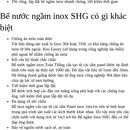
Thi công, lắp đặt bể ngầm inox nhanh chóng, tiết kiệm thời gian
Bể nước ngầm inox SHG có gì khác
biệt
Chống ăn mòn toàn diện:
Vật liệu dùng sản xuất là Inox 304 hoặc 316L có khả năng chống ăn
mòn từ bên ngoài. Keo Epoxy (sử dụng trong công nghiệp tàu biển)
phủ ngoài bể nhằm chống ăn mòn
Kết cấu kỹ thuật chắc chắn:
Bể nước ngầm inox Toàn Thắng cấu tạo từ các tấm panel được ép định
hình trên máy ép thủy lực 1000 tấn. Độ dày vật liệu từ 1mm đến 3mm.
Hệ thống thanh giằng được làm từ ống inox công nghiệp 304 đảm bảo
chịu áp lực từ mọi hướng
Tiết kiệm thời gian lắp đặt:
Bể được tích hợp các đầu ren măng xông phù hợp với các chủng loại
ống, tiết kiệm thời gian lắp đặt tối đa.
Đa dạng về sức chứa:
Bể inox ngầm cấu tạo từ các tấm Panel inox 1mx1m nên sẽ linh hoạt
trong quá trình sản xuất các kích thước khác nhau. Do vậy mọi yêu cầu
chứa nước với dung tích từ 1m3 trở lên Bể ngầm Inox SHG đều có thể
đáp ứng được.
Bảo vệ nguồn nước sạch sẽ, an toàn: