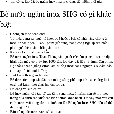
Thi công, lắp đặt bể ngầm inox nhanh chóng, tiết kiệm thời gian
Bể nước ngầm inox SHG có gì khác
biệt
Chống ăn mòn toàn diện:
Vật liệu dùng sản xuất là Inox 304 hoặc 316L có khả năng chống ăn
mòn từ bên ngoài. Keo Epoxy (sử dụng trong công nghiệp tàu biển)
phủ ngoài bể nhằm chống ăn mòn
Kết cấu kỹ thuật chắc chắn:
Bể nước ngầm inox Toàn Thắng cấu tạo từ các tấm panel được ép định
hình trên máy ép thủy lực 1000 tấn. Độ dày vật liệu từ 1mm đến 3mm.
Hệ thống thanh giằng được làm từ ống inox công nghiệp 304 đảm bảo
chịu áp lực từ mọi hướng
Tiết kiệm thời gian lắp đặt:
Bể được tích hợp các đầu ren măng xông phù hợp với các chủng loại
ống, tiết kiệm thời gian lắp đặt tối đa.
Đa dạng về sức chứa:
Bể inox ngầm cấu tạo từ các tấm Panel inox 1mx1m nên sẽ linh hoạt
trong quá trình sản xuất các kích thước khác nhau. Do vậy mọi yêu cầu
chứa nước với dung tích từ 1m3 trở lên Bể ngầm Inox SHG đều có thể
đáp ứng được.
Bảo vệ nguồn nước sạch sẽ, an toàn: