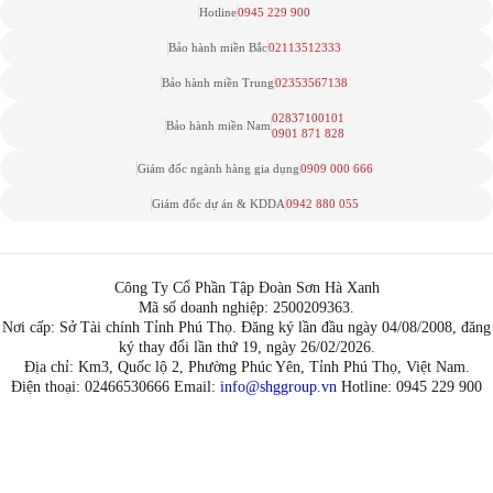
Hotline
0945 229 900
Bảo hành miền Bắc
02113512333
Bảo hành miền Trung
02353567138
02837100101
Bảo hành miền Nam
0901 871 828
Giám đốc ngành hàng gia dụng
0909 000 666
Giám đốc dự án & KDDA
0942 880 055
Công Ty Cổ Phần Tập Đoàn Sơn Hà Xanh
Mã số doanh nghiệp: 2500209363.
Nơi cấp: Sở Tài chính Tỉnh Phú Thọ. Đăng ký lần đầu ngày 04/08/2008, đăng
ký thay đổi lần thứ 19, ngày 26/02/2026.
Địa chỉ: Km3, Quốc lộ 2, Phường Phúc Yên, Tỉnh Phú Thọ, Việt Nam.
Điện thoại: 02466530666 Email:
info@shggroup.vn
Hotline:
0945 229 900