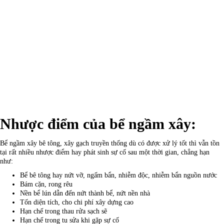
Nhược điểm của bể ngầm xây:
Bể ngầm xây bê tông, xây gạch truyền thống dù có được xử lý tốt thì vẫn tồn
tại rất nhiều nhược điểm hay phát sinh sự cố sau một thời gian, chẳng hạn
như:
Bể bê tông hay nứt vỡ, ngấm bẩn, nhiễm độc, nhiễm bẩn nguồn nước
Bám cặn, rong rêu
Nền bể lún dẫn đến nứt thành bể, nứt nền nhà
Tốn diện tích, cho chi phí xây dựng cao
Hạn chế trong thau rửa sạch sẽ
Hạn chế trong tu sửa khi gặp sự cố