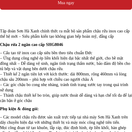
Mua ngay
Tập đoàn Sơn Hà Xanh chính thức ra mắt bộ sản phẩm chậu rửa inox cao cấp
thế hệ mới – Siêu phẩm kiến tạo không gian bếp hoàn mỹ, đẳng cấp
Chậu rửa 2 ngăn cao cấp SHG8046
– Cấu tạo từ inox cao cấp siêu bền theo tiêu chuẩn Đức
– Ứng dụng công nghệ ép liền khối hiện đại bậc nhất thế giới, cho bề mặt
đồng nhất – Dễ dàng vệ sinh, ngăn tình trạng thấm nước, bảo đảm độ bền cho
tủ bếp và vật dụng bên dưới chậu rửa.
– Thiết kế 2 ngăn tiện lợi với kích thước: dài 800mm, rộng 460mm và lòng
chậu sâu 200mm – phù hợp với chiều cao người châu Á
– Các góc chậu bo cong nhẹ nhàng, tránh tình trạng xước tay trong quá trình
sử dụng
– Thành chậu thiết kế bo tròn, giúp nước thoát dễ dàng và hạn chế tối đa để lại
cặn bận ở góc chậu
Phụ kiện & đóng gói:
– Các model chậu rửa được sản xuất trực tiếp tại nhà máy Sơn Hà Xanh trên
dây chuyền hiện đại với những thiết bị và máy móc công nghệ tiên tiến.
Mọi công đoạn từ tạo khuôn, lắp ráp, đúc định hình, ép liền khối, hàn ghép