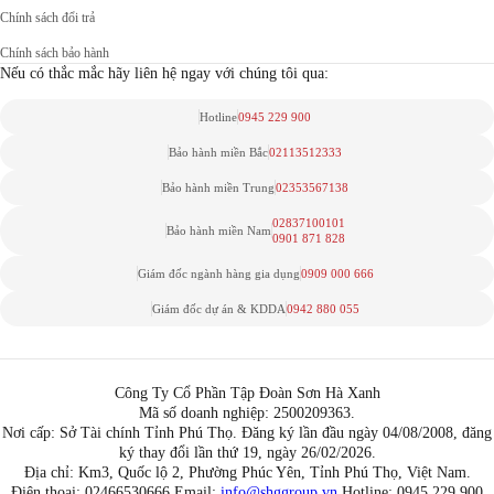
Chính sách đổi trả
Chính sách bảo hành
Nếu có thắc mắc hãy liên hệ ngay với chúng tôi qua:
Hotline
0945 229 900
Bảo hành miền Bắc
02113512333
Bảo hành miền Trung
02353567138
02837100101
Bảo hành miền Nam
0901 871 828
Giám đốc ngành hàng gia dụng
0909 000 666
Giám đốc dự án & KDDA
0942 880 055
Công Ty Cổ Phần Tập Đoàn Sơn Hà Xanh
Mã số doanh nghiệp: 2500209363.
Nơi cấp: Sở Tài chính Tỉnh Phú Thọ. Đăng ký lần đầu ngày 04/08/2008, đăng
ký thay đổi lần thứ 19, ngày 26/02/2026.
Địa chỉ: Km3, Quốc lộ 2, Phường Phúc Yên, Tỉnh Phú Thọ, Việt Nam.
Điện thoại: 02466530666 Email:
info@shggroup.vn
Hotline:
0945 229 900