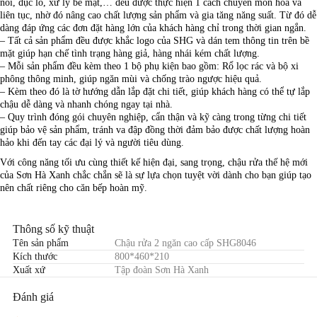
nối, đục lỗ, xử lý bề mặt,… đều được thực hiện 1 cách chuyên môn hóa và
liên tục, nhờ đó nâng cao chất lượng sản phẩm và gia tăng năng suất. Từ đó dễ
dàng đáp ứng các đơn đặt hàng lớn của khách hàng chỉ trong thời gian ngắn.
– Tất cả sản phẩm đều được khắc logo của SHG và dán tem thông tin trên bề
mặt giúp hạn chế tình trạng hàng giả, hàng nhái kém chất lượng.
– Mỗi sản phẩm đều kèm theo 1 bộ phụ kiện bao gồm: Rổ lọc rác và bộ xi
phông thông minh, giúp ngăn mùi và chống trào ngược hiệu quả.
– Kèm theo đó là tờ hướng dẫn lắp đặt chi tiết, giúp khách hàng có thể tự lắp
chậu dễ dàng và nhanh chóng ngay tại nhà.
– Quy trình đóng gói chuyên nghiệp, cẩn thận và kỹ càng trong từng chi tiết
giúp bảo vệ sản phẩm, tránh va đập đồng thời đảm bảo được chất lượng hoàn
hảo khi đến tay các đại lý và người tiêu dùng.
Với công năng tối ưu cùng thiết kế hiện đại, sang trọng, chậu rửa thế hệ mới
của Sơn Hà Xanh chắc chắn sẽ là sự lựa chọn tuyệt vời dành cho bạn giúp tạo
nên chất riêng cho căn bếp hoàn mỹ.
Thông số kỹ thuật
Tên sản phẩm
Chậu rửa 2 ngăn cao cấp SHG8046
Kích thước
800*460*210
Xuất xứ
Tập đoàn Sơn Hà Xanh
Đánh giá