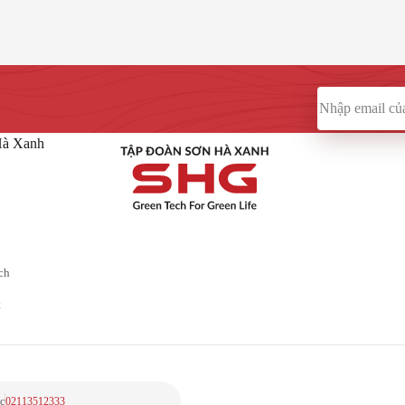
iá
Thêm vào giỏ
Đánh giá
Th
0
SEPTIC SHG SMART N1800
Bồn tự hoại SEPTIC SHG S
10,880,000
đ
Hà Xanh
ch
t
c
02113512333