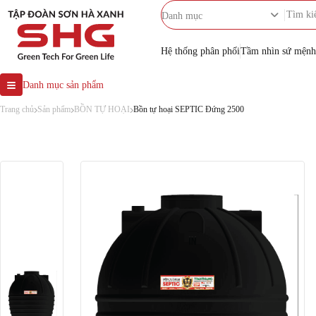
Danh mục
Hệ thống phân phối
Tầm nhìn sứ mệnh
Danh mục sản phẩm
Trang chủ
Sản phẩm
BỒN TỰ HOẠI
Bồn tự hoại SEPTIC Đứng 2500
BỒN NƯỚC INOX
Bồn 
BỒN NHỰA
SH
BỒN TỰ HOẠI
MÁY NƯỚC NÓNG NĂNG
LƯỢNG MẶT TRỜI
Dung tích nhỏ
BỂ NƯỚC NGẦM
MÁY LỌC NƯỚC RO