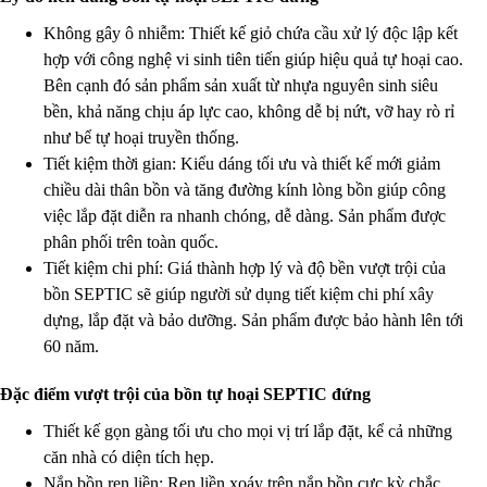
Không gây ô nhiễm: Thiết kế giỏ chứa cầu xử lý độc lập kết
hợp với công nghệ vi sinh tiên tiến giúp hiệu quả tự hoại cao.
Bên cạnh đó sản phẩm sản xuất từ nhựa nguyên sinh siêu
bền, khả năng chịu áp lực cao, không dễ bị nứt, vỡ hay rò rỉ
như bể tự hoại truyền thống.
Tiết kiệm thời gian: Kiểu dáng tối ưu và thiết kế mới giảm
chiều dài thân bồn và tăng đường kính lòng bồn giúp công
việc lắp đặt diễn ra nhanh chóng, dễ dàng. Sản phẩm được
phân phối trên toàn quốc.
Tiết kiệm chi phí: Giá thành hợp lý và độ bền vượt trội của
bồn SEPTIC sẽ giúp người sử dụng tiết kiệm chi phí xây
dựng, lắp đặt và bảo dưỡng. Sản phẩm được bảo hành lên tới
60 năm.
Đặc điểm vượt trội của bồn tự hoại SEPTIC đứng
Thiết kế gọn gàng tối ưu cho mọi vị trí lắp đặt, kể cả những
căn nhà có diện tích hẹp.
Nắp bồn ren liền: Ren liền xoáy trên nắp bồn cực kỳ chắc