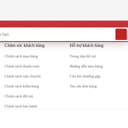
êm vào giỏ
Đánh giá
Thêm vào giỏ
0
MART N1600
Bồn tự hoại SEPTIC SHG SMART N1200
9,460,000
đ
7,420,000
đ
Chăm sóc khách hàng
Hỗ trợ khách hàng
Chính sách mua hàng
Trung tâm hỗ trợ
Chính sách thanh toán
Hướng dẫn mua hàng
Chính sách vận chuyển
Câu hỏi thường gặp
Chính sách kiểm hàng
Tra cứu đơn hàng
Chính sách đổi trả
Chính sách bảo hành