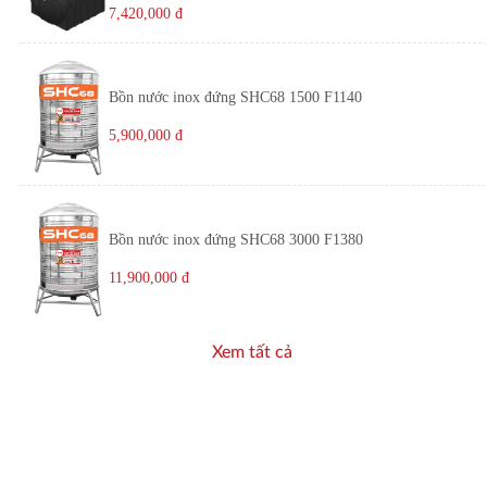
7,420,000
đ
Bồn nước inox đứng SHC68 1500 F1140
5,900,000
đ
Bồn nước inox đứng SHC68 3000 F1380
11,900,000
đ
Xem tất cả