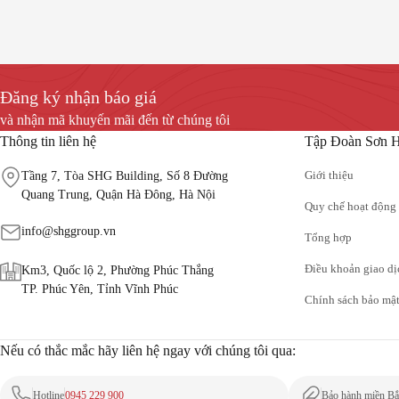
Đánh giá
Thêm vào giỏ
Đánh g
0
0
Bồn tự hoại SEPTIC SHG SMART N2200
Bồn tự hoại 
13,500,000
đ
Đăng ký nhận báo giá
và nhận mã khuyến mãi đến từ chúng tôi
Thông tin liên hệ
Tập Đoàn Sơn 
Giới thiệu
Tầng 7, Tòa SHG Building, Số 8 Đường
Quang Trung, Quận Hà Đông, Hà Nội
Quy chế hoạt động
info@shggroup.vn
Tổng hợp
Điều khoản giao dị
Km3, Quốc lộ 2, Phường Phúc Thắng
TP. Phúc Yên, Tỉnh Vĩnh Phúc
Chính sách bảo mậ
Nếu có thắc mắc hãy liên hệ ngay với chúng tôi qua:
Hotline
0945 229 900
Bảo hành miền Bắ