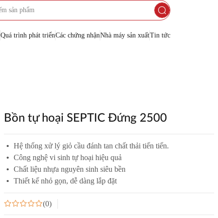
Quá trình phát triển
Các chứng nhận
Nhà máy sản xuất
Tin tức
INOX
Bồn tự hoại SEPTIC Đứng 2500
G GROUP
Hệ thống xử lý giỏ cầu đánh tan chất thải tiến tiến.
Công nghệ vi sinh tự hoại hiệu quả
Chất liệu nhựa nguyên sinh siêu bền
Thiết kế nhỏ gọn, dễ dàng lắp đặt
Dung tích vừa
Dung tích lớn
Kiểu d
Bồn đ
(0)
Bồn n