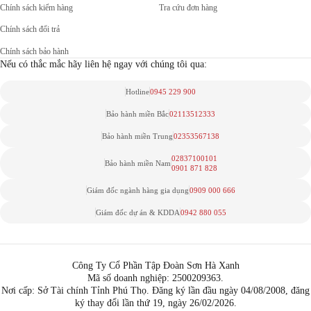
Chính sách kiểm hàng
Tra cứu đơn hàng
Chính sách đổi trả
Chính sách bảo hành
Nếu có thắc mắc hãy liên hệ ngay với chúng tôi qua:
Hotline
0945 229 900
Bảo hành miền Bắc
02113512333
Bảo hành miền Trung
02353567138
02837100101
Bảo hành miền Nam
0901 871 828
Giám đốc ngành hàng gia dụng
0909 000 666
Giám đốc dự án & KDDA
0942 880 055
Công Ty Cổ Phần Tập Đoàn Sơn Hà Xanh
Mã số doanh nghiệp: 2500209363.
Nơi cấp: Sở Tài chính Tỉnh Phú Thọ. Đăng ký lần đầu ngày 04/08/2008, đăng
ký thay đổi lần thứ 19, ngày 26/02/2026.