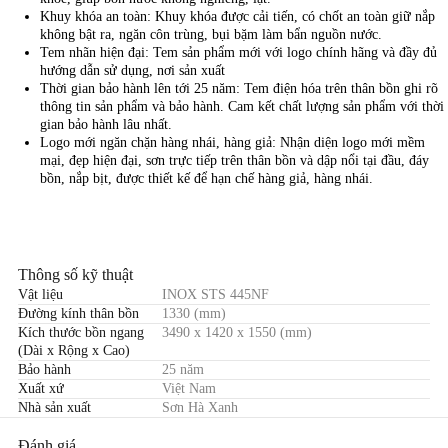
Khuy khóa an toàn: Khuy khóa được cải tiến, có chốt an toàn giữ nắp
không bật ra, ngăn côn trùng, bụi bặm làm bẩn nguồn nước.
Tem nhãn hiện đại: Tem sản phẩm mới với logo chính hãng và đầy đủ
hướng dẫn sử dụng, nơi sản xuất
Thời gian bảo hành lên tới 25 năm: Tem điện hóa trên thân bồn ghi rõ
thông tin sản phẩm và bảo hành. Cam kết chất lượng sản phẩm với thời
gian bảo hành lâu nhất.
Logo mới ngăn chặn hàng nhái, hàng giả: Nhận diện logo mới mềm
mại, đẹp hiện đại, sơn trực tiếp trên thân bồn và dập nổi tại đầu, đáy
bồn, nắp bịt, được thiết kế để hạn chế hàng giả, hàng nhái.
Thông số kỹ thuật
Vật liệu
INOX STS 445NF
Đường kính thân bồn
1330 (mm)
Kích thước bồn ngang
3490 x 1420 x 1550 (mm)
(Dài x Rộng x Cao)
Bảo hành
25 năm
Xuất xứ
Việt Nam
Nhà sản xuất
Sơn Hà Xanh
Đánh giá