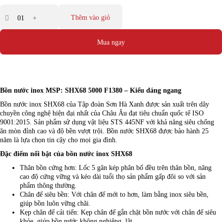
Thêm vào giỏ
Mua ngay
Bồn nước inox MSP: SHX68 5000 F1380 – Kiểu dáng ngang
Bồn nước inox SHX68 của Tập đoàn Sơn Hà Xanh được sản xuất trên dây
chuyền công nghệ hiện đại nhất của Châu Âu đạt tiêu chuẩn quốc tế ISO
9001:2015. Sản phẩm sử dụng vật liệu STS 445NF với khả năng siêu chống
ăn mòn đỉnh cao và độ bền vượt trội. Bồn nước SHX68 được bảo hành 25
năm là lựa chọn tin cậy cho mọi gia đình.
Đặc điểm nổi bật của bồn nước inox SHX68
Thân bồn cứng hơn: Lốc 5 gân kép phân bố đều trên thân bồn, nâng
cao độ cứng vững và kéo dài tuổi thọ sản phẩm gấp đôi so với sản
phẩm thông thường.
Chân đế siêu bền: Với chân đế mới to hơn, làm bằng inox siêu bền,
giúp bồn luôn vững chãi.
Kẹp chân đế cải tiến: Kẹp chân đế gắn chặt bồn nước với chân đế siêu
khỏe, giúp bồn nước không nghiêng, lật.