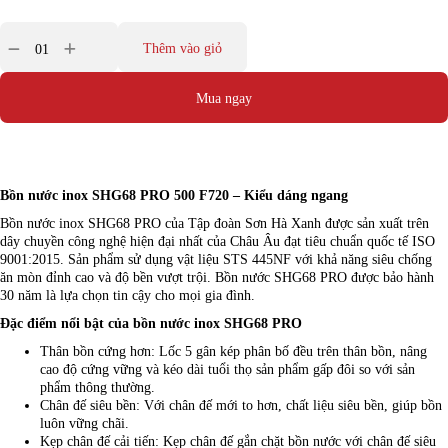
Thêm vào giỏ
Mua ngay
Bồn nước inox SHG68 PRO 500 F720 – Kiểu dáng ngang
Bồn nước inox SHG68 PRO của Tập đoàn Sơn Hà Xanh được sản xuất trên
dây chuyền công nghệ hiện đại nhất của Châu Âu đạt tiêu chuẩn quốc tế ISO
9001:2015. Sản phẩm sử dụng vật liệu STS 445NF với khả năng siêu chống
ăn mòn đỉnh cao và độ bền vượt trội. Bồn nước SHG68 PRO được bảo hành
30 năm là lựa chọn tin cậy cho mọi gia đình.
Đặc điểm nổi bật của bồn nước inox SHG68 PRO
Thân bồn cứng hơn: Lốc 5 gân kép phân bố đều trên thân bồn, nâng
cao độ cứng vững và kéo dài tuổi thọ sản phẩm gấp đôi so với sản
phẩm thông thường.
Chân đế siêu bền: Với chân đế mới to hơn, chất liệu siêu bền, giúp bồn
luôn vững chãi.
Kẹp chân đế cải tiến: Kẹp chân đế gắn chặt bồn nước với chân đế siêu