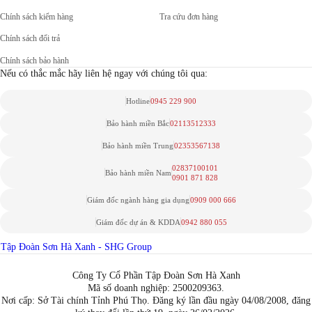
Chính sách kiểm hàng
Tra cứu đơn hàng
Chính sách đổi trả
Chính sách bảo hành
Nếu có thắc mắc hãy liên hệ ngay với chúng tôi qua:
Hotline
0945 229 900
Bảo hành miền Bắc
02113512333
Bảo hành miền Trung
02353567138
02837100101
Bảo hành miền Nam
0901 871 828
Giám đốc ngành hàng gia dụng
0909 000 666
Giám đốc dự án & KDDA
0942 880 055
Tập Đoàn Sơn Hà Xanh - SHG Group
Công Ty Cổ Phần Tập Đoàn Sơn Hà Xanh
Mã số doanh nghiệp: 2500209363.
Nơi cấp: Sở Tài chính Tỉnh Phú Thọ. Đăng ký lần đầu ngày 04/08/2008, đăng