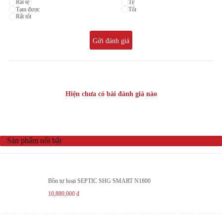
Rất tệ
Tệ
Tạm được
Tốt
Rất tốt
Gửi đánh giá
Hiện chưa có bài đánh giá nào
Sản phẩm nổi bật
Bồn tự hoại SEPTIC SHG SMART N1800
10,880,000
đ