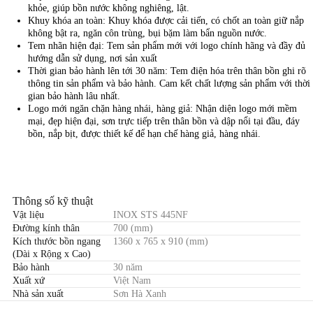
khỏe, giúp bồn nước không nghiêng, lật.
Khuy khóa an toàn: Khuy khóa được cải tiến, có chốt an toàn giữ nắp
không bật ra, ngăn côn trùng, bụi bặm làm bẩn nguồn nước.
Tem nhãn hiện đại: Tem sản phẩm mới với logo chính hãng và đầy đủ
hướng dẫn sử dụng, nơi sản xuất
Thời gian bảo hành lên tới 30 năm: Tem điện hóa trên thân bồn ghi rõ
thông tin sản phẩm và bảo hành. Cam kết chất lượng sản phẩm với thời
gian bảo hành lâu nhất.
Logo mới ngăn chặn hàng nhái, hàng giả: Nhận diện logo mới mềm
mại, đẹp hiện đại, sơn trực tiếp trên thân bồn và dập nổi tại đầu, đáy
bồn, nắp bịt, được thiết kế để hạn chế hàng giả, hàng nhái.
Thông số kỹ thuật
Vật liệu
INOX STS 445NF
Đường kính thân
700 (mm)
Kích thước bồn ngang
1360 x 765 x 910 (mm)
(Dài x Rộng x Cao)
Bảo hành
30 năm
Xuất xứ
Việt Nam
Nhà sản xuất
Sơn Hà Xanh