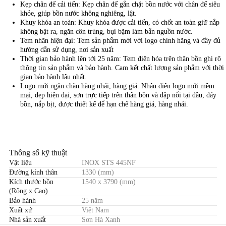
Kẹp chân đế cải tiến: Kẹp chân đế gắn chặt bồn nước với chân đế siêu
khỏe, giúp bồn nước không nghiêng, lật.
Khuy khóa an toàn: Khuy khóa được cải tiến, có chốt an toàn giữ nắp
không bật ra, ngăn côn trùng, bụi bặm làm bẩn nguồn nước.
Tem nhãn hiện đại: Tem sản phẩm mới với logo chính hãng và đầy đủ
hướng dẫn sử dụng, nơi sản xuất
Thời gian bảo hành lên tới 25 năm: Tem điện hóa trên thân bồn ghi rõ
thông tin sản phẩm và bảo hành. Cam kết chất lượng sản phẩm với thời
gian bảo hành lâu nhất.
Logo mới ngăn chặn hàng nhái, hàng giả: Nhận diện logo mới mềm
mại, đẹp hiện đại, sơn trực tiếp trên thân bồn và dập nổi tại đầu, đáy
bồn, nắp bịt, được thiết kế để hạn chế hàng giả, hàng nhái.
Thông số kỹ thuật
Vật liệu
INOX STS 445NF
Đường kính thân
1330 (mm)
Kích thước bồn
1540 x 3790 (mm)
(Rộng x Cao)
Bảo hành
25 năm
Xuất xứ
Việt Nam
Nhà sản xuất
Sơn Hà Xanh