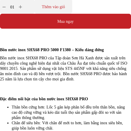
Thêm vào giỏ
Mua ngay
Bồn nước inox SHX68 PRO 5000 F1380 – Kiểu dáng đứng
Bồn nước inox SHX68 PRO của Tập đoàn Sơn Hà Xanh được sản xuất trên
dây chuyền công nghệ hiện đại nhất của Châu Âu đạt tiêu chuẩn quốc tế ISO
9001:2015. Sản phẩm sử dụng vật liệu STS 445NF với khả năng siêu chống
ăn mòn đỉnh cao và độ bền vượt trội. Bồn nước SHX68 PRO được bảo hành
25 năm là lựa chọn tin cậy cho mọi gia đình.
Đặc điểm nổi bật của bồn nước inox SHX68 PRO
Thân bồn cứng hơn: Lốc 5 gân kép phân bố đều trên thân bồn, nâng
cao độ cứng vững và kéo dài tuổi thọ sản phẩm gấp đôi so với sản
phẩm thông thường.
Chân đế siêu bền: Với chân đế mới to hơn, làm bằng inox siêu bền,
giúp bồn luôn vững chãi.