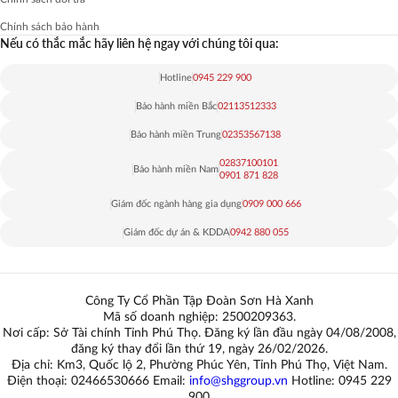
Chính sách bảo hành
Nếu có thắc mắc hãy liên hệ ngay với chúng tôi qua:
Hotline
0945 229 900
Bảo hành miền Bắc
02113512333
Bảo hành miền Trung
02353567138
02837100101
Bảo hành miền Nam
0901 871 828
Giám đốc ngành hàng gia dụng
0909 000 666
Giám đốc dự án & KDDA
0942 880 055
Công Ty Cổ Phần Tập Đoàn Sơn Hà Xanh
Mã số doanh nghiệp: 2500209363.
Nơi cấp: Sở Tài chính Tỉnh Phú Thọ. Đăng ký lần đầu ngày 04/08/2008,
đăng ký thay đổi lần thứ 19, ngày 26/02/2026.
Địa chỉ: Km3, Quốc lộ 2, Phường Phúc Yên, Tỉnh Phú Thọ, Việt Nam.
Điện thoại: 02466530666 Email:
info@shggroup.vn
Hotline:
0945 229
900