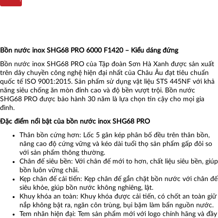
Bồn nước inox SHG68 PRO 6000 F1420 – Kiểu dáng đứng
Bồn nước inox SHG68 PRO của Tập đoàn Sơn Hà Xanh được sản xuất
trên dây chuyền công nghệ hiện đại nhất của Châu Âu đạt tiêu chuẩn
quốc tế ISO 9001:2015. Sản phẩm sử dụng vật liệu STS 445NF với khả
năng siêu chống ăn mòn đỉnh cao và độ bền vượt trội. Bồn nước
SHG68 PRO được bảo hành 30 năm là lựa chọn tin cậy cho mọi gia
đình.
Đặc điểm nổi bật của bồn nước inox SHG68 PRO
Thân bồn cứng hơn: Lốc 5 gân kép phân bố đều trên thân bồn,
nâng cao độ cứng vững và kéo dài tuổi thọ sản phẩm gấp đôi so
với sản phẩm thông thường.
Chân đế siêu bền: Với chân đế mới to hơn, chất liệu siêu bền, giúp
bồn luôn vững chãi.
Kẹp chân đế cải tiến: Kẹp chân đế gắn chặt bồn nước với chân đế
siêu khỏe, giúp bồn nước không nghiêng, lật.
Khuy khóa an toàn: Khuy khóa được cải tiến, có chốt an toàn giữ
nắp không bật ra, ngăn côn trùng, bụi bặm làm bẩn nguồn nước.
Tem nhãn hiện đại: Tem sản phẩm mới với logo chính hãng và đầy