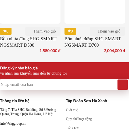
0
0
Thêm vào giỏ
Thêm vào giỏ
Bồn nhựa đứng SHG SMART
Bồn nhựa đứng SHG SMART
NGSMART D500
NGSMART D700
1,580,000
đ
2,004,000
đ
Đăng ký nhận báo giá
và nhận mã khuyến mãi đến từ chúng tôi
Thông tin liên hệ
Tập Đoàn Sơn Hà Xanh
Tầng 7, Tòa SHG Building, Số 8 Đường
Giới thiệu
Quang Trung, Quận Hà Đông, Hà Nội
Quy chế hoạt động
info@shggroup.vn
Tổng hợp