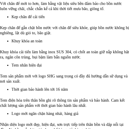
Với chân đế mới to hơn, làm bằng vật liệu siêu bền đảm bảo cho bồn nước
luôn vững chãi, chắc chắn kể cả khi thời tiết mưa bão, giông tố.
Kẹp chân đế cải tiến
Kẹp chân đế gắn chặt bồn nước với chân đế siêu khỏe, giúp bồn nước không bị
nghiêng, lật dù gió to, bão giật.
Khuy khóa an toàn
Khuy khóa cải tiến làm bằng inox SUS 304, có chốt an toàn giữ nắp không bật
ra, ngăn côn trùng, bụi bặm làm bẩn nguồn nước.
Tem nhãn hiện đại
Tem sản phẩm mới với logo SHG sang trọng có đầy đủ hướng dẫn sử dụng và
nơi sản xuất.
Thời gian bảo hành lên tới 16 năm
Tem điện hóa trên thân bồn ghi rõ thông tin sản phẩm và bảo hành. Cam kết
chất lượng sản phẩm với thời gian bảo hành lâu nhất.
Logo mới ngăn chặn hàng nhái, hàng giả
Nhận diện logo mới đẹp, hiện đại, sơn trực tiếp trên thân bồn và dập nổi tại