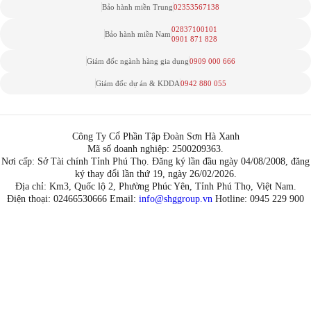
Bảo hành miền Trung
02353567138
02837100101
Bảo hành miền Nam
0901 871 828
Giám đốc ngành hàng gia dụng
0909 000 666
Giám đốc dự án & KDDA
0942 880 055
Công Ty Cổ Phần Tập Đoàn Sơn Hà Xanh
Mã số doanh nghiệp: 2500209363.
Nơi cấp: Sở Tài chính Tỉnh Phú Thọ. Đăng ký lần đầu ngày 04/08/2008, đăng
ký thay đổi lần thứ 19, ngày 26/02/2026.
Địa chỉ: Km3, Quốc lộ 2, Phường Phúc Yên, Tỉnh Phú Thọ, Việt Nam.
Điện thoại: 02466530666 Email:
info@shggroup.vn
Hotline:
0945 229 900