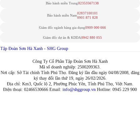
Bảo hành miền Trung
02353567138
02837100101
Bảo hành miền Nam
0901 871 828
Giám đốc ngành hàng gia dụng
0909 000 666
Giám đốc dự án & KDDA
0942 880 055
Tập Đoàn Sơn Hà Xanh - SHG Group
Công Ty Cổ Phần Tập Đoàn Sơn Hà Xanh
Mã số doanh nghiệp: 2500209363.
Nơi cấp: Sở Tài chính Tỉnh Phú Thọ. Đăng ký lần đầu ngày 04/08/2008, đăng
ký thay đổi lần thứ 19, ngày 26/02/2026.
Địa chỉ: Km3, Quốc lộ 2, Phường Phúc Yên, Tỉnh Phú Thọ, Việt Nam.
Điện thoại: 02466530666 Email:
info@shggroup.vn
Hotline:
0945 229 900