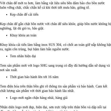
Với chân đế mới to hơn, làm bằng vật liệu siêu bền đảm bảo cho bồn nước
luôn vững chãi, chắc chắn kể cả khi thời tiết mưa bão, giông tố.
Kẹp chân đế cải tiến
Kẹp chân đế gắn chặt bồn nước với chân đế siêu khỏe, giúp bồn nước không bị
nghiêng, lật dù gió to, bão giật.
Khuy khóa an toàn
Khuy khóa cải tiến làm bằng inox SUS 304, có chốt an toàn giữ nắp không bật
ra, ngăn côn trùng, bụi bặm làm bẩn nguồn nước.
Tem nhãn hiện đại
Tem sản phẩm mới với logo SHG sang trọng có đầy đủ hướng dẫn sử dụng và
nơi sản xuất.
Thời gian bảo hành lên tới 16 năm
Tem điện hóa trên thân bồn ghi rõ thông tin sản phẩm và bảo hành. Cam kết
chất lượng sản phẩm với thời gian bảo hành lâu nhất.
Logo mới ngăn chặn hàng nhái, hàng giả
Nhận diện logo mới đẹp, hiện đại, sơn trực tiếp trên thân bồn và dập nổi tại