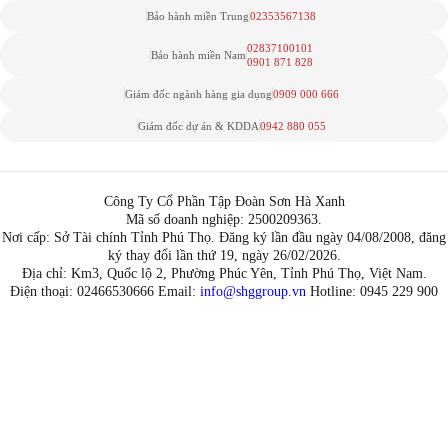
Bảo hành miền Trung
02353567138
02837100101
Bảo hành miền Nam
0901 871 828
Giám đốc ngành hàng gia dụng
0909 000 666
Giám đốc dự án & KDDA
0942 880 055
Công Ty Cổ Phần Tập Đoàn Sơn Hà Xanh
Mã số doanh nghiệp: 2500209363.
Nơi cấp: Sở Tài chính Tỉnh Phú Thọ. Đăng ký lần đầu ngày 04/08/2008, đăng
ký thay đổi lần thứ 19, ngày 26/02/2026.
Địa chỉ: Km3, Quốc lộ 2, Phường Phúc Yên, Tỉnh Phú Thọ, Việt Nam.
Điện thoại: 02466530666 Email:
info@shggroup.vn
Hotline:
0945 229 900