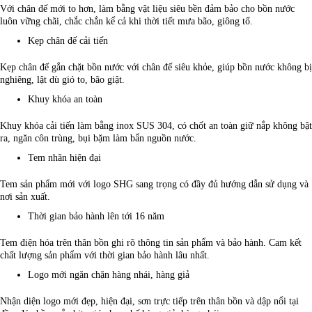
Với chân đế mới to hơn, làm bằng vật liệu siêu bền đảm bảo cho bồn nước
luôn vững chãi, chắc chắn kể cả khi thời tiết mưa bão, giông tố.
Kẹp chân đế cải tiến
Kẹp chân đế gắn chặt bồn nước với chân đế siêu khỏe, giúp bồn nước không bị
nghiêng, lật dù gió to, bão giật.
Khuy khóa an toàn
Khuy khóa cải tiến làm bằng inox SUS 304, có chốt an toàn giữ nắp không bật
ra, ngăn côn trùng, bụi bặm làm bẩn nguồn nước.
Tem nhãn hiện đại
Tem sản phẩm mới với logo SHG sang trọng có đầy đủ hướng dẫn sử dụng và
nơi sản xuất.
Thời gian bảo hành lên tới 16 năm
Tem điện hóa trên thân bồn ghi rõ thông tin sản phẩm và bảo hành. Cam kết
chất lượng sản phẩm với thời gian bảo hành lâu nhất.
Logo mới ngăn chặn hàng nhái, hàng giả
Nhận diện logo mới đẹp, hiện đại, sơn trực tiếp trên thân bồn và dập nổi tại