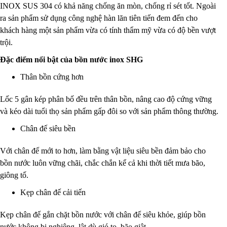
INOX SUS 304 có khả năng chống ăn mòn, chống rỉ sét tốt. Ngoài
ra sản phẩm sử dụng công nghệ hàn lăn tiên tiến đem đến cho
khách hàng một sản phẩm vừa có tính thẩm mỹ vừa có độ bền vượt
trội.
Đặc điểm nổi bật của bồn nước inox SHG
Thân bồn cứng hơn
Lốc 5 gân kép phân bố đều trên thân bồn, nâng cao độ cứng vững
và kéo dài tuổi thọ sản phẩm gấp đôi so với sản phẩm thông thường.
Chân đế siêu bền
Với chân đế mới to hơn, làm bằng vật liệu siêu bền đảm bảo cho
bồn nước luôn vững chãi, chắc chắn kể cả khi thời tiết mưa bão,
giông tố.
Kẹp chân đế cải tiến
Kẹp chân đế gắn chặt bồn nước với chân đế siêu khỏe, giúp bồn
nước không bị nghiêng, lật dù gió to, bão giật.