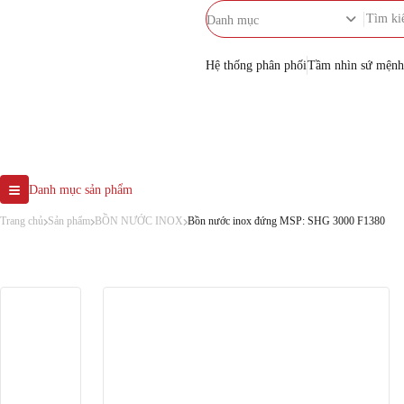
Danh mục
Hệ thống phân phối
Tầm nhìn sứ mệnh
Danh mục sản phẩm
Trang chủ
Sản phẩm
BỒN NƯỚC INOX
Bồn nước inox đứng MSP: SHG 3000 F1380
BỒN NƯỚC INOX
Bồn 
BỒN NHỰA
SH
BỒN TỰ HOẠI
MÁY NƯỚC NÓNG NĂNG
LƯỢNG MẶT TRỜI