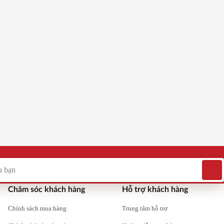
êm vào giỏ
Đánh giá
Thêm vào giỏ
0
 PRO 1000
Bồn nước inox Ngang SHX68 PRO 1200
F980
4,060,000
đ
4,690,000
đ
Chăm sóc khách hàng
Hỗ trợ khách hàng
Chính sách mua hàng
Trung tâm hỗ trợ