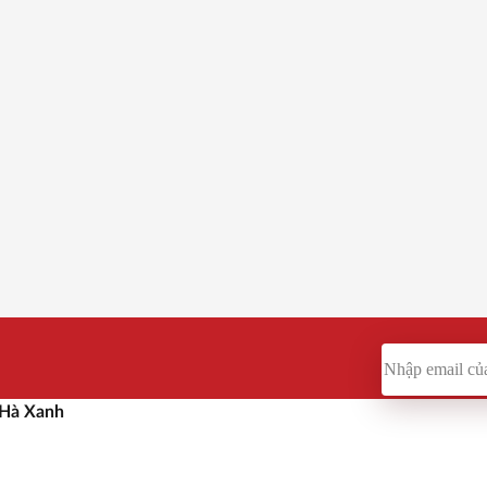
iá
Thêm vào giỏ
Đánh giá
Th
0
x Ngang SHX68 PRO 700
Bồn nước inox Ngang SHX68
F960
3,200,000
đ
 Hà Xanh