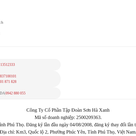
ch
t
113512333
837100101
01 871 828
DDA
0942 880 055
Công Ty Cổ Phần Tập Đoàn Sơn Hà Xanh
Mã số doanh nghiệp: 2500209363.
ỉnh Phú Thọ. Đăng ký lần đầu ngày 04/08/2008, đăng ký thay đổi lần 
Địa chỉ: Km3, Quốc lộ 2, Phường Phúc Yên, Tỉnh Phú Thọ, Việt Nam