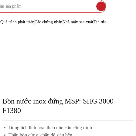
Quá trình phát triển
Các chứng nhận
Nhà máy sản xuất
Tin tức
INOX
Bồn nước inox đứng MSP: SHG 3000
G GROUP
F1380
Dung tích linh hoạt theo nhu cầu công trình
Thân bồn cứng, chân đế siêu bền