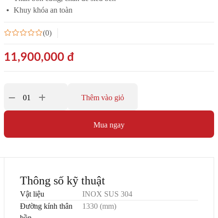
Dung tích vừa
Dung tích lớn
Kiểu d
Khuy khóa an toàn
Bồn đ
(0)
Bồn n
11,900,000
đ
Thêm vào giỏ
Mua ngay
Thông số kỹ thuật
Vật liệu
INOX SUS 304
Đường kính thân
1330 (mm)
bồn