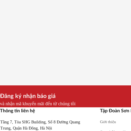
Đánh giá
Thêm vào giỏ
Đánh g
0
0
Bồn nước inox Ngang SHX68 PRO 500
Bồn nước ino
F720
F720
2,655,000
đ
Đăng ký nhận báo giá
và nhận mã khuyến mãi đến từ chúng tôi
Thông tin liên hệ
Tập Đoàn Sơn
Giới thiệu
Tầng 7, Tòa SHG Building, Số 8 Đường Quang
Trung, Quận Hà Đông, Hà Nội