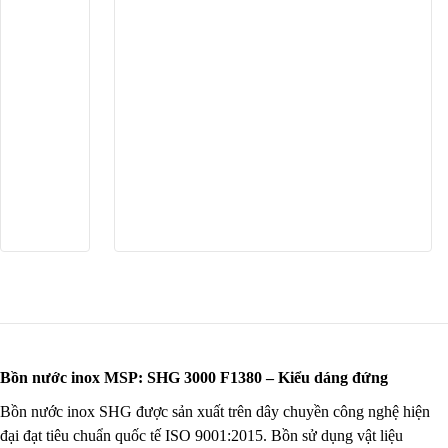
Dung tích nhỏ
BỂ NƯỚC NGẦM
MÁY LỌC NƯỚC RO
BÌNH NƯỚC NÓNG
CHẬU RỬA INOX
PHỤ KIỆN NHÀ TẮM
Bồn nước inox MSP: SHG 3000 F1380 – Kiểu dáng đứng
Bồn nước inox SHG được sản xuất trên dây chuyền công nghệ hiện
đại đạt tiêu chuẩn quốc tế ISO 9001:2015. Bồn sử dụng vật liệu