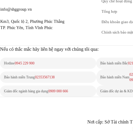
Quy chế hoạt động
info@shggroup.vn
Tổng hợp
Km3, Quốc lộ 2, Phường Phúc Thắng
Điều khoản giao dị
TP. Phúc Yên, Tỉnh Vĩnh Phúc
Chính sách bảo mậ
Nếu có thắc mắc hãy liên hệ ngay với chúng tôi qua:
Hotline
0945 229 900
Bảo hành miền Bắc
02
02
Bảo hành miền Trung
02353567138
Bảo hành miền Nam
09
Giám đốc ngành hàng gia dụng
0909 000 666
Giám đốc dự án & K
Nơi cấp: Sở Tài chính T