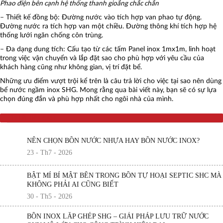
Phao điện bên cạnh hệ thống thanh gioắng chắc chắn
– Thiết kế đồng bộ: Đường nước vào tích hợp van phao tự động.
Đường nước ra tích hợp van một chiều. Đường thông khí tích hợp hệ
thống lưới ngăn chống côn trùng.
– Đa dạng dung tích: Cấu tạo từ các tấm Panel inox 1mx1m, linh hoạt
trong việc vận chuyển và lắp đặt sao cho phù hợp với yêu cầu của
khách hàng cũng như không gian, vị trí đặt bể.
Những ưu điểm vượt trội kể trên là câu trả lời cho việc tại sao nên dùng
bể nước ngầm inox SHG. Mong rằng qua bài viết này, bạn sẽ có sự lựa
chọn đúng đắn và phù hợp nhất cho ngôi nhà của mình.
Tin tức liên quan
NÊN CHỌN BỒN NƯỚC NHỰA HAY BỒN NƯỚC INOX?
23 - Th7 - 2026
BẬT MÍ BÍ MẬT BÊN TRONG BỒN TỰ HOẠI SEPTIC SHC MÀ
KHÔNG PHẢI AI CŨNG BIẾT
30 - Th5 - 2026
BỒN INOX LẮP GHÉP SHG – GIẢI PHÁP LƯU TRỮ NƯỚC