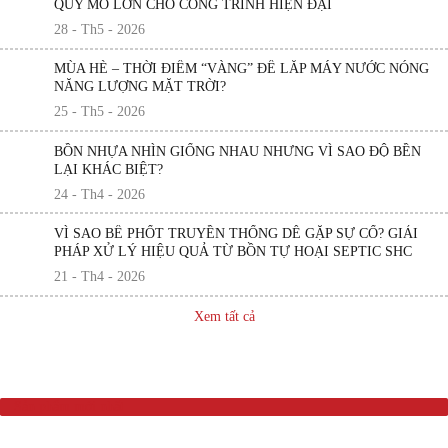
QUY MÔ LỚN CHO CÔNG TRÌNH HIỆN ĐẠI
28 - Th5 - 2026
MÙA HÈ – THỜI ĐIỂM “VÀNG” ĐỂ LẮP MÁY NƯỚC NÓNG
NĂNG LƯỢNG MẶT TRỜI?
25 - Th5 - 2026
BỒN NHỰA NHÌN GIỐNG NHAU NHƯNG VÌ SAO ĐỘ BỀN
LẠI KHÁC BIỆT?
24 - Th4 - 2026
VÌ SAO BỂ PHỐT TRUYỀN THỐNG DỄ GẶP SỰ CỐ? GIẢI
PHÁP XỬ LÝ HIỆU QUẢ TỪ BỒN TỰ HOẠI SEPTIC SHC
21 - Th4 - 2026
Xem tất cả
Sản phẩm mới nhất