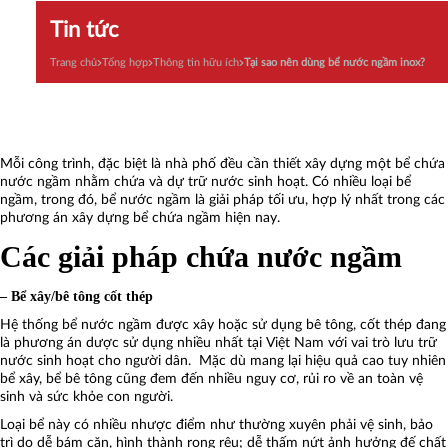
Tin tức
Trang chủ
Tổng hợp
Thông tin hữu ích
Tại sao nên dùng bể nước ngầm inox?
Mỗi công trình, đặc biệt là nhà phố đều cần thiết xây dựng một bể chứa
nước ngầm nhằm chứa và dự trữ nước sinh hoạt. Có nhiều loại bể
ngầm, trong đó, bể nước ngầm là giải pháp tối ưu, hợp lý nhất trong các
phương án xây dựng bể chứa ngầm hiện nay.
Các giải pháp chứa nước ngầm
– Bể xây/bê tông cốt thép
Hệ thống bể nước ngầm được xây hoặc sử dụng bê tông, cốt thép đang
là phương án dược sử dụng nhiều nhất tại Việt Nam với vai trò lưu trữ
nước sinh hoạt cho người dân. Mặc dù mang lại hiệu quả cao tuy nhiên
bể xây, bể bê tông cũng đem đến nhiều nguy cơ, rủi ro về an toàn vệ
sinh và sức khỏe con người.
Loại bể này có nhiều nhược điểm như thường xuyên phải vệ sinh, bảo
trì do dễ bám cặn, hình thành rong rêu; dễ thấm nứt ảnh hưởng đế chất