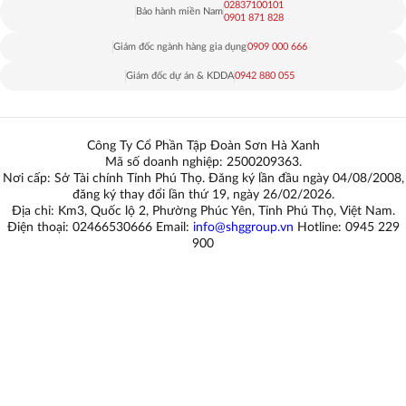
02837100101
Bảo hành miền Nam
0901 871 828
Giám đốc ngành hàng gia dụng
0909 000 666
Giám đốc dự án & KDDA
0942 880 055
Công Ty Cổ Phần Tập Đoàn Sơn Hà Xanh
Mã số doanh nghiệp: 2500209363.
Nơi cấp: Sở Tài chính Tỉnh Phú Thọ. Đăng ký lần đầu ngày 04/08/2008,
đăng ký thay đổi lần thứ 19, ngày 26/02/2026.
Địa chỉ: Km3, Quốc lộ 2, Phường Phúc Yên, Tỉnh Phú Thọ, Việt Nam.
Điện thoại: 02466530666 Email:
info@shggroup.vn
Hotline:
0945 229
900