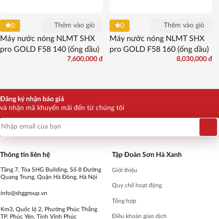
Thêm vào giỏ
Thêm vào giỏ
0
0
Máy nước nóng NLMT SHX
Máy nước nóng NLMT SHX
pro GOLD F58 140 (ống dầu)
pro GOLD F58 160 (ống dầu)
7,600,000
đ
8,030,000
đ
Đăng ký nhận báo giá
và nhận mã khuyến mãi đến từ chúng tôi
Thông tin liên hệ
Tập Đoàn Sơn Hà Xanh
Tầng 7, Tòa SHG Building, Số 8 Đường
Giới thiệu
Quang Trung, Quận Hà Đông, Hà Nội
Quy chế hoạt động
info@shggroup.vn
Tổng hợp
Km3, Quốc lộ 2, Phường Phúc Thắng
Điều khoản giao dịch
TP. Phúc Yên, Tỉnh Vĩnh Phúc