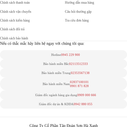
Chính sách thanh toán
Hướng dẫn mua hàng
Chính sách vận chuyển
Câu hỏi thường gặp
Chính sách kiểm hàng
Tra cứu đơn hàng
Chính sách đổi trả
Chính sách bảo hành
Nếu có thắc mắc hãy liên hệ ngay với chúng tôi qua:
Hotline
0945 229 900
Bảo hành miền Bắc
02113512333
Bảo hành miền Trung
02353567138
02837100101
Bảo hành miền Nam
0901 871 828
Giám đốc ngành hàng gia dụng
0909 000 666
Giám đốc dự án & KDDA
0942 880 055
Công Ty Cổ Phần Tập Đoàn Sơn Hà Xanh