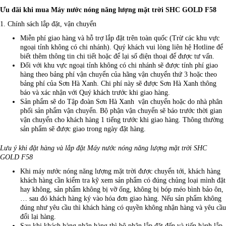
Ưu đãi khi mua Máy nước nóng năng lượng mặt trời SHC GOLD F58
1. Chính sách lắp đặt, vận chuyển
Miễn phí giao hàng và hỗ trợ lắp đặt trên toàn quốc (Trừ các khu vực
ngoại tỉnh không có chi nhánh). Quý khách vui lòng liên hệ Hotline để
biết thêm thông tin chi tiết hoặc để lại số điện thoại để được tư vấn.
Đối với khu vực ngoại tỉnh không có chi nhánh sẽ được tính phí giao
hàng theo bảng phí vận chuyển của hãng vận chuyển thứ 3 hoặc theo
bảng phí của Sơn Hà Xanh. Chi phí này sẽ được Sơn Hà Xanh thông
báo và xác nhận với Quý khách trước khi giao hàng.
Sản phẩm sẽ do Tập đoàn Sơn Hà Xanh vận chuyển hoặc do nhà phân
phối sản phẩm vận chuyển. Bộ phận vận chuyển sẽ báo trước thời gian
vận chuyển cho khách hàng 1 tiếng trước khi giao hàng. Thông thường
sản phẩm sẽ được giao trong ngày đặt hàng.
Lưu ý khi đặt hàng và lắp đặt Máy nước nóng năng lượng mặt trời SHC
GOLD F58
Khi máy nước nóng năng lượng mặt trời được chuyển tới, khách hàng
khách hàng cần kiểm tra kỹ xem sản phẩm có đúng chủng loại mình đặt
hay không, sản phẩm không bị vỡ ống, không bị bóp méo bình bảo ôn,
… sau đó khách hàng ký vào hóa đơn giao hàng. Nếu sản phẩm không
đúng như yêu cầu thì khách hàng có quyền không nhận hàng và yêu cầu
đổi lại hàng.
Sau khi khách hàng nhận hàng thì bộ phận lắp đặt đến và tiến hành lắp