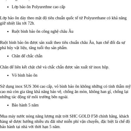
Lớp bảo ôn Polyurethne cao cấp
Lớp bảo ôn dày theo mật độ tiêu chuẩn quốc tế từ Polyurethane có khả năng
giữ nhiệt lâu tới 72h.
Ruột bình bảo ôn công nghệ châu Âu
Ruột bình bảo ôn được sản xuất theo tiêu chuẩn châu Âu, hạn chế đối đa sự
phá hủy vật liệu, tăng tuổi thọ sản phẩm.
Chân đế chắc chắn
Chân đế liên kết chặt chẽ và chắc chắn được sản xuất từ inox hộp.
Vỏ bình bảo ôn
Sử dụng inox SUS 304 cao cấp, vỏ bình bảo ôn không những có tính thẩm mỹ
cao mà còn gia tăng khả năng bảo vệ, chống ăn mòn, không han gỉ, chống lại
những tác động từ môi trường bên ngoài.
Bảo hành 5 năm
Mua máy nước nóng năng lượng mặt trời SHC GOLD F58 chính hãng, khách
hàng sẽ được hưởng nhiều ưu đãi như miễn phí vận chuyển, đặc biệt là chế độ
bảo hành tại nhà với thời hạn 5 năm.