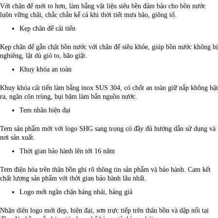
Với chân đế mới to hơn, làm bằng vật liệu siêu bền đảm bảo cho bồn nước
luôn vững chãi, chắc chắn kể cả khi thời tiết mưa bão, giông tố.
Kẹp chân đế cải tiến
Kẹp chân đế gắn chặt bồn nước với chân đế siêu khỏe, giúp bồn nước không bị
nghiêng, lật dù gió to, bão giật.
Khuy khóa an toàn
Khuy khóa cải tiến làm bằng inox SUS 304, có chốt an toàn giữ nắp không bật
ra, ngăn côn trùng, bụi bặm làm bẩn nguồn nước.
Tem nhãn hiện đại
Tem sản phẩm mới với logo SHG sang trọng có đầy đủ hướng dẫn sử dụng và
nơi sản xuất.
Thời gian bảo hành lên tới 16 năm
Tem điện hóa trên thân bồn ghi rõ thông tin sản phẩm và bảo hành. Cam kết
chất lượng sản phẩm với thời gian bảo hành lâu nhất.
Logo mới ngăn chặn hàng nhái, hàng giả
Nhận diện logo mới đẹp, hiện đại, sơn trực tiếp trên thân bồn và dập nổi tại