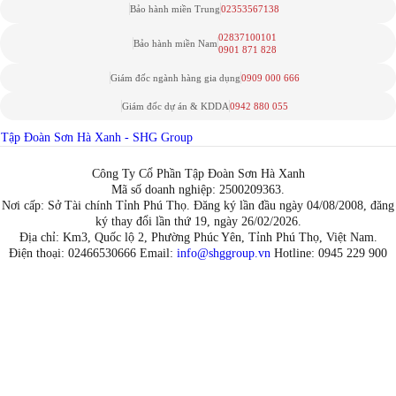
Bảo hành miền Trung
02353567138
02837100101
Bảo hành miền Nam
0901 871 828
Giám đốc ngành hàng gia dụng
0909 000 666
Giám đốc dự án & KDDA
0942 880 055
Tập Đoàn Sơn Hà Xanh - SHG Group
Công Ty Cổ Phần Tập Đoàn Sơn Hà Xanh
Mã số doanh nghiệp: 2500209363.
Nơi cấp: Sở Tài chính Tỉnh Phú Thọ. Đăng ký lần đầu ngày 04/08/2008, đăng
ký thay đổi lần thứ 19, ngày 26/02/2026.
Địa chỉ: Km3, Quốc lộ 2, Phường Phúc Yên, Tỉnh Phú Thọ, Việt Nam.
Điện thoại: 02466530666 Email:
info@shggroup.vn
Hotline:
0945 229 900