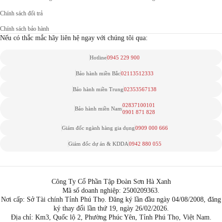
Chính sách đổi trả
Chính sách bảo hành
Nếu có thắc mắc hãy liên hệ ngay với chúng tôi qua:
Hotline
0945 229 900
Bảo hành miền Bắc
02113512333
Bảo hành miền Trung
02353567138
02837100101
Bảo hành miền Nam
0901 871 828
Giám đốc ngành hàng gia dụng
0909 000 666
Giám đốc dự án & KDDA
0942 880 055
Công Ty Cổ Phần Tập Đoàn Sơn Hà Xanh
Mã số doanh nghiệp: 2500209363.
Nơi cấp: Sở Tài chính Tỉnh Phú Thọ. Đăng ký lần đầu ngày 04/08/2008, đăng
ký thay đổi lần thứ 19, ngày 26/02/2026.
Địa chỉ: Km3, Quốc lộ 2, Phường Phúc Yên, Tỉnh Phú Thọ, Việt Nam.