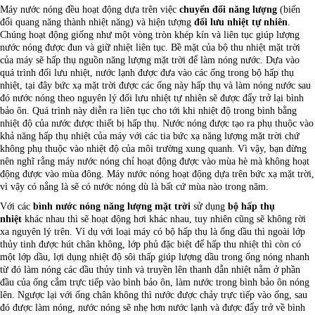
Máy nước nóng đều hoạt động dựa trên việc
chuyển đổi năng lượng
(biến
đổi quang năng thành nhiệt năng) và hiện tượng
đối lưu nhiệt tự nhiên
.
Chúng hoạt động giống như một vòng tròn khép kín và liên tục giúp lượng
nước nóng được đun và giữ nhiệt liên tục. Bề mặt của bộ thu nhiệt mặt trời
của máy sẽ hấp thụ nguồn năng lượng mặt trời để làm nóng nước. Dựa vào
quá trình đối lưu nhiệt, nước lạnh được đưa vào các ống trong bộ hấp thụ
nhiệt, tại đây bức xạ mặt trời được các ống này hấp thụ và làm nóng nước sau
đó nước nóng theo nguyên lý đối lưu nhiệt tự nhiên sẽ được đẩy trở lại bình
bảo ôn. Quá trình này diễn ra liên tục cho tới khi nhiệt độ trong bình bằng
nhiệt độ của nước được thiết bị hấp thụ. Nước nóng được tạo ra phụ thuộc vào
khả năng hấp thụ nhiệt của máy với các tia bức xạ năng lượng mặt trời chứ
không phụ thuộc vào nhiệt độ của môi trường xung quanh. Vì vậy, bạn đừng
nên nghĩ rằng máy nước nóng chỉ hoạt động được vào mùa hè mà không hoạt
động được vào mùa đông. Máy nước nóng hoạt động dựa trên bức xạ mặt trời,
vì vậy có nắng là sẽ có nước nóng dù là bất cứ mùa nào trong năm.
Với các
bình nước nóng năng lượng mặt trời
sử dụng
bộ hấp thụ
nhiệt
khác nhau thì sẽ hoạt động hơi khác nhau, tuy nhiên cũng sẽ không rời
xa nguyên lý trên. Ví dụ với loại máy có bộ hấp thụ là ống dầu thì ngoài lớp
thủy tinh được hút chân không, lớp phủ đặc biệt để hấp thu nhiệt thì còn có
một lớp dầu, lợi dụng nhiệt độ sôi thấp giúp lượng dầu trong ống nóng nhanh
từ đó làm nóng các dầu thủy tinh và truyền lên thanh dẫn nhiệt nằm ở phần
đầu của ống cắm trực tiếp vào bình bảo ôn, làm nước trong bình bảo ôn nóng
lên. Ngược lại với ống chân không thì nước được chảy trực tiếp vào ống, sau
đó được làm nóng, nước nóng sẽ nhẹ hơn nước lạnh và được đẩy trở về bình