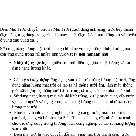
Điện Mặt Trời: chuyển bức xạ Mặt Trời (dưới dạng ánh sáng) trực tiếp thành
điện năng ứng dụng trong các nhà máy nhiệt điện. Các trạm thông tin vô tuyến
ở vùng xâu vùng xa…
Sử dụng năng lượng mặt trời không chỉ phục vụ cuộc sống bình thường mà
còn ứng dụng trong rất nhiều lĩnh vực
vật lý liên nghành
như:
Nhiệt động lực học
nghiên cứu mối liên hệ giữa nhiệt lượng và các
dạng năng lượng khác.
Các
kỹ sư xây dựng
ứng dụng vào kiến trúc năng lượng mặt trời, ứng
dụng năng lượng mặt trời để tạo ra hệ thống
sưởi ấm
, làm mát, thông
gió, xây dựng hệ thống
sưởi ấm trung tâm
tại các tòa nhà, nhà kính…
Sử dụng năng lượng mặt trời để khử trùng, xử lý nước cung cấp nước
sạch cho người sử dụng, cung cấp năng lượng để nấu ăn như bát năng
lượng mặt trời..
Nhiệt quy trình là công nghệ tập trung năng lượng mặt trời bởi đĩa
parabol, máng và bộ phản xạ Scheffler… để cung cấp nhiệt quá trình
cho các ứng dụng trong thương mại, công nghiệp và tạo ra
năng lượng
sản xuất
.
Điện mặt trời là việc chuyển đổi ánh sáng mặt trời thành điện, trực