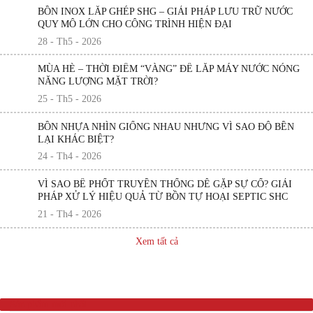
BỒN INOX LẮP GHÉP SHG – GIẢI PHÁP LƯU TRỮ NƯỚC
QUY MÔ LỚN CHO CÔNG TRÌNH HIỆN ĐẠI
28 - Th5 - 2026
MÙA HÈ – THỜI ĐIỂM “VÀNG” ĐỂ LẮP MÁY NƯỚC NÓNG
NĂNG LƯỢNG MẶT TRỜI?
25 - Th5 - 2026
BỒN NHỰA NHÌN GIỐNG NHAU NHƯNG VÌ SAO ĐỘ BỀN
LẠI KHÁC BIỆT?
24 - Th4 - 2026
VÌ SAO BỂ PHỐT TRUYỀN THỐNG DỄ GẶP SỰ CỐ? GIẢI
PHÁP XỬ LÝ HIỆU QUẢ TỪ BỒN TỰ HOẠI SEPTIC SHC
21 - Th4 - 2026
Xem tất cả
Sản phẩm mới nhất