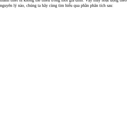
thành thiết bị không thể thiếu trong mỗi gia đình. Vậy máy hoạt động theo
nguyên lý nào, chúng ta hãy cùng tìm hiểu qua phần phân tích sau: