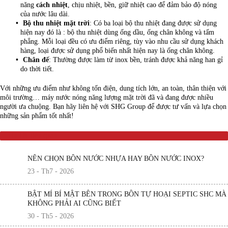
năng
cách nhiệt
, chịu nhiệt, bền, giữ nhiệt cao để đảm bảo độ nóng
của nước lâu dài.
Bộ thu nhiệt mặt trời
: Có ba loại bộ thu nhiệt đang được sử dụng
hiện nay đó là : bộ thu nhiệt dùng ống dầu, ống chân không và tấm
phẳng. Mỗi loại đều có ưu điểm riêng, tùy vào nhu cầu sử dụng khách
hàng, loại được sử dụng phổ biến nhất hiện nay là ống chân không.
Chân đế
: Thường được làm từ inox bền, tránh được khả năng han gỉ
do thời tiết.
Với những ưu điểm như không tốn điện, dung tích lớn, an toàn, thân thiện với
môi trường… máy nước nóng năng lượng mặt trời đã và đang được nhiều
người ưa chuộng. Bạn hãy liên hệ với SHG Group để được tư vấn và lựa chọn
những sản phẩm tốt nhất!
Tin tức liên quan
NÊN CHỌN BỒN NƯỚC NHỰA HAY BỒN NƯỚC INOX?
23 - Th7 - 2026
BẬT MÍ BÍ MẬT BÊN TRONG BỒN TỰ HOẠI SEPTIC SHC MÀ
KHÔNG PHẢI AI CŨNG BIẾT
30 - Th5 - 2026