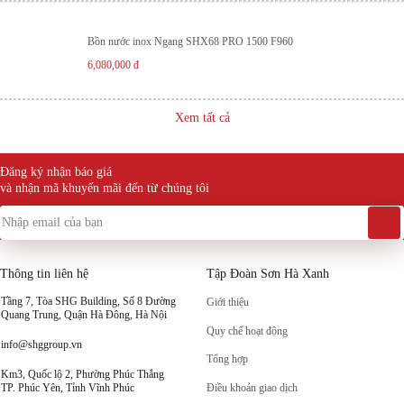
Bồn nước inox Ngang SHX68 PRO 1500 F960
6,080,000
đ
Xem tất cả
Đăng ký nhận báo giá
và nhận mã khuyến mãi đến từ chúng tôi
Thông tin liên hệ
Tập Đoàn Sơn Hà Xanh
Tầng 7, Tòa SHG Building, Số 8 Đường
Giới thiệu
Quang Trung, Quận Hà Đông, Hà Nội
Quy chế hoạt động
info@shggroup.vn
Tổng hợp
Km3, Quốc lộ 2, Phường Phúc Thắng
Điều khoản giao dịch
TP. Phúc Yên, Tỉnh Vĩnh Phúc