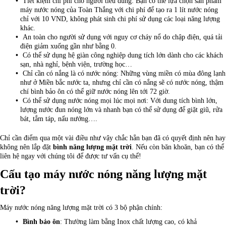
Tiết kiệm chi phí cho người tiêu dùng: Bạn có thể lựa chọn sản phẩm
máy nước nóng của Toàn Thắng với chi phí để tạo ra 1 lít nước nóng
chỉ với 10 VND, không phát sinh chi phí sử dụng các loại năng lượng
khác.
An toàn cho người sử dụng với nguy cơ cháy nổ do chập điện, quá tải
điện giảm xuống gần như bằng 0.
Có thể sử dụng hệ giàn công nghiệp dung tích lớn dành cho các khách
sạn, nhà nghỉ, bệnh viện, trường học…
Chỉ cần có nắng là có nước nóng: Những vùng miền có mùa đông lạnh
như ở Miền bắc nước ta, nhưng chỉ cần có nắng sẽ có nước nóng, thậm
chí bình bảo ôn có thể giữ nước nóng lên tới 72 giờ.
Có thể sử dụng nước nóng mọi lúc mọi nơi: Với dung tích bình lớn,
lượng nước đun nóng lớn và nhanh bạn có thể sử dụng để giặt giũ, rửa
bát, tắm táp, nấu nướng….
Chỉ cần điểm qua một vài điều như vậy chắc hẳn bạn đã có quyết định nên hay
không nên lắp đặt
bình năng lượng mặt trời
. Nếu còn băn khoăn, bạn có thể
liên hệ ngay với chúng tôi để được tư vấn cụ thể!
Cấu tạo máy nước nóng năng lượng mặt
trời?
Máy nước nóng năng lượng mặt trời có 3 bộ phận chính:
Bình bảo ôn
: Thường làm bằng Inox chất lượng cao, có khả