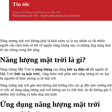
Tin tức
Trang chủ
Tổng hợp
Thông tin hữu ích
Năng lượng mặt trời – Nguồn năng lượng của tương lai
Năng nượng mặt trời không phải là khái niệm xa lạ tuy nhiên có rất nhiều
người vẫn chưa hiểu rõ hết về nguồn năng lượng này và những ứng dụng thực
tế của chúng trong đời sống.
Năng lượng mặt trời là gì?
Năng lượng Mặt Trời là
năng lượng
của dòng
bức xạ điện từ
bắt nguồn từ
Mặt Trời (
bức xạ mặt trời
), cộng thêm một phần nhỏ năng lượng từ các hạt
hạ nguyên tử khác phóng ra từ mặt trời.
Năng lượng mặt trời gần như không ảnh hưởng tiêu cực gì đến môi trường bởi
vì việc sử dụng năng lượng mặt trời không tạo ra chất thải, do đó không gây ô
nhiễm môi trường và hiệu ứng nhà kính.
Ứng dụng năng lượng mặt trời