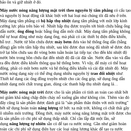
bảo ôn và giữ nhiệt ở đó.
Máy nước nóng năng lượng mặt trời theo nguyên lý tấm phẳng
có cấu tạo
và nguyên lý hoạt động rất khác biệt với hai loại mà chúng tôi đã nêu ở trên.
Máy dạng tấm phẳng có
bộ hấp thụ nhiệt
dạng tấm phẳng với một lớp kính
cường lực phía trên bảo vệ. Nhiệt hấp thụ được truyền tới bình chứa bằng ống
dẫn nước,
ống đồng
hoặc bằng ống dẫn môi chất. Máy dạng tấm phẳng không
thể tự hoạt động như máy dạng ống, mà phải có các thiết bị điện điều khiển,
hỗ trợ…Nước từ bồn chứa được
máy bơm
đưa vào hệ thống ống dẫn (bằng
đồng) gắn trên tấm hấp thụ nhiệt, sau khi được đun nóng đủ nhiệt sẽ được đưa
trở lại bồn chứa sau đó vòng bơm tuần hoàn lại tiếp tục cho đến khi nhiệt độ
nước bên trong bồn chứa đạt đến nhiệt độ đã cài đặt sẵn. Nước đầu vào và đầu
ra đều được điều khiển thông qua hệ thống bơm. Vì vậy, để máy có thể hoạt
động, phải có một bơm nước và hệ thống điều khiển và cài đặt nhiệt độ. Máy
nước nóng dạng này có thể ứng dụng nhiều nguyên lý
trao đổi nhiệt
như:
Thiết kế dạng các ống đồng truyền nhiệt cho các ống góp, sử dụng ống dẫn
nhiệt dạng môi chất trung gian, dùng các thanh hấp thụ nhiệt dạng lá…
Máy nước nóng mặt trời
được cho là sản phẩm có tính an toàn cao nhất bởi
nó giảm khả năng chập điện cháy nổ xuống gần như không còn. Thêm vào đó
đây cũng là sản phẩm được đánh giá là “sản phẩm thân thiện với môi trường”
bởi sử dụng hoàn toàn
năng lượng
từ bức xạ mặt trời, không có chất thải gây
ô nhiễm môi trường. Đồng thời, máy nước nóng năng lượng mặt trời được cho
là sản phẩm có chi phí sử dụng thấp nhất. Chỉ cần lắp đặt một lần, sử
dụng
năng lượng tự nhiên
sẵn có để tạo ra nước nóng. Gần như giảm hoàn
toàn các chi phí sử dụng điện hay các loại năng lượng khác để tạo ra nước