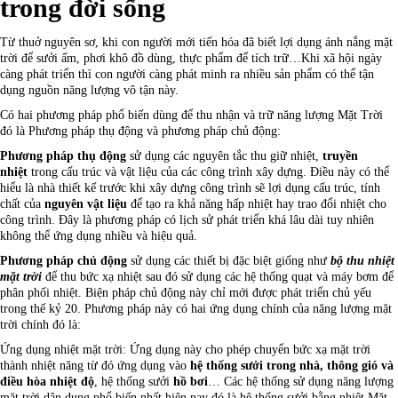
trong đời sống
Từ thuở nguyên sơ, khi con người mới tiến hóa đã biết lợi dụng ánh nắng mặt
trời để sưởi ấm, phơi khô đồ dùng, thực phẩm để tích trữ…Khi xã hội ngày
càng phát triển thì con người càng phát minh ra nhiều sản phẩm có thể tận
dụng nguồn năng lượng vô tận này.
Có hai phương pháp phổ biến dùng để thu nhận và trữ năng lượng Mặt Trời
đó là Phương pháp thụ động và phương pháp chủ động:
Phương pháp thụ động
sử dụng các nguyên tắc thu giữ nhiệt,
truyền
nhiệt
trong cấu trúc và vật liệu của các công trình xây dựng. Điều này có thể
hiểu là nhà thiết kế trước khi xây dựng công trình sẽ lợi dụng cấu trúc, tính
chất của
n
guyên vật liệu
để tạo ra khả năng hấp nhiệt hay trao đổi nhiệt cho
công trình. Đây là phương pháp có lịch sử phát triển khá lâu dài tuy nhiên
không thể ứng dụng nhiều và hiệu quả.
Phương pháp chủ động
sử dụng các thiết bị đặc biệt giống như
bộ thu nhiệt
mặt trời
để thu bức xạ nhiệt sau đó sử dụng các hệ thống quạt và máy bơm để
phân phối nhiệt. Biện pháp chủ động này chỉ mới được phát triển chủ yếu
trong thế kỷ 20. Phương pháp này có hai ứng dụng chính của năng lượng mặt
trời chính đó là:
Ứng dụng nhiệt mặt trời: Ứng dụng này cho phép chuyển bức xạ mặt trời
thành nhiệt năng từ đó ứng dụng vào
hệ thống sưởi trong nhà,
thông gió và
điều hòa nhiệt độ
, hệ thống sưởi
hồ bơi
… Các hệ thống sử dụng năng lượng
mặt trời dân dụng phổ biến nhất hiện nay đó là hệ thống sưởi bằng nhiệt Mặt