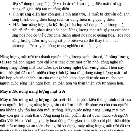
tiếp sử dụng quang điện (PV), hoặc cách sử dụng điện mặt trời tập
trung để gián tiếp tạo ra dòng điện.
Pin
quang điện
hay còn gọi là pin mặt trời, là thiết bị chuyển đổi ánh
sáng thành dòng điện bằng cách sử dụng hiệu ứng quang điện.
Hóa học
năng lượng là
kỹ thuật hóa học
sử dụng năng lượng mặt
trời để dẫn dắt phản ứng hóa học. Năng lượng mặt trời gây ra các phản
ứng hóa học có thể được chia thành nhiệt hóa hoặc quang hóa. Hóa học
năng lượng được ứng dụng rất phổ biến và có thể thay thế nhiều
phương phức truyền thống trong nghiên cứu hóa học.
Năng lượng mặt trời trở thành nguồn năng lượng sạch, sẵn có, là
năng lượng
tái tạo
mà con người mới chỉ khai thác được một phần nhỏ, công nghệ sử
dụng năng lượng mặt trời được coi là
công nghệ bền vững
nhất. Hiện nay,
trên thế giới đã có rất nhiều công trình
lý hóa
ứng dụng năng lượng mặt trời
kết hợp với các thành tựu của các nghành khoa học đi trước tạo ra cho con
người cuộc sống tiện nghi hơn, an toàn hơn và thân thiện với tự nhiên hơn.
Máy nước nóng năng lượng mặt trời
Máy nước nóng năng lượng mặt trời
chính là phát kiến thông minh nhất của
con người, lợi dụng năng lượng sẵn có từ tự nhiên để phục vụ cho con người
mà không gây tổn hại đến môi trường. Máy nước nóng năng lượng mặt trời
hay còn gọi là bình thái dương năng là sản phẩm đã rất quen thuộc với người
dân Việt Nam. Với nguyên lý hoạt động đơn giản, tiết kiệm chi phí, thân thiện
với môi trường và an toàn cho người sử dụng, máy năng lượng mặt trời đã trở