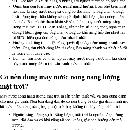
nứt. Đặc biệt là khi sử dụng ở những nơi nguồn nước có độ phèn cao.
Quan tâm đến loại
máy nước nóng năng lượng
: Loại phổ biến nhất
hiện nay là máy nước nóng sử dụng bộ thu nhiệt là ống chân không.
Chất lượng ống chân không sẽ quyết định chất lượng làm nóng nước
của máy. Bạn có thể tham khảo về sản phẩm máy nước nóng năng
lượng mặt trời ECO Toàn Thắng, sản phẩm sử dụng công nghệ chân
không Hitech giúp các ống chân không có khả năng hấp thụ nhiệt lên
tới 98%, hiệu quả đun nóng nước nhanh nhất.
Đường kính ống thu nhiệt cũng quyết định độ nước nóng nhanh hay
chậm. Ống thu nhiệt càng lớn thì càng làm nóng nhanh và nhiệt độ tối
đa trong bình càng cao.
Bạn nên tìm hiểu về vị trí lắp đặt máy nước nóng trước khi lựa chọn
máy nước nóng để có thể vận hành máy tốt nhất.
Có nên dùng máy nước nóng năng lượng
mặt trời?
Máy nước nóng năng lượng mặt trời là sản phẩm thiết yếu và tiện dụng dành
cho mỗi gia đình. Nếu bạn đang đắn đo có nên trang bị cho gia đình mình một
bộ máy nước nóng năng lượng mặt trời hay không thì hãy cùng phân tích:
Nguồn năng lượng sạch: Năng lượng mặt trời là nguồn năng lượng
sạch, dồi dào và có khả năng tái tạo, không gây ảnh hưởng đến môi
trường.