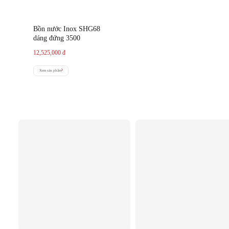
Bồn nước Inox SHG68
dáng đứng 3500
12,525,000
đ
Xem sản phẩm