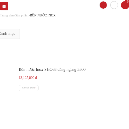
0
Trang chủ
Sản phẩm
BỒN NƯỚC INOX
anh mục
Bồn nước Inox SHG68 dáng ngang 3500
13,125,000
đ
Xem sản phẩm