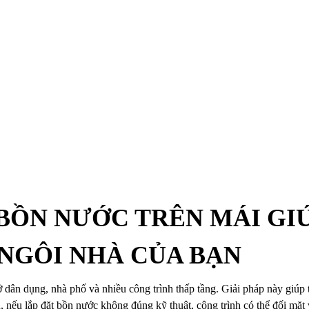
N TẮC LẮP ĐẶT BỒN NƯỚC TRÊN MÁI GIÚP ĐẢM BẢO AN TOÀN CHO NGÔI 
 BỒN NƯỚC TRÊN MÁI GI
NGÔI NHÀ CỦA BẠN
 ở dân dụng, nhà phố và nhiều công trình thấp tầng. Giải pháp này giú
 nếu lắp đặt bồn nước không đúng kỹ thuật, công trình có thể đối mặt v