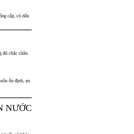
ống cấp, có dấu
g đủ chắc chắn.
luôn ổn định, an
ỒN NƯỚC