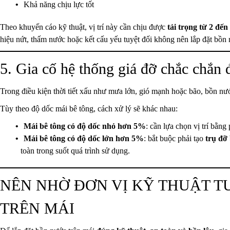
Khả năng chịu lực tốt
Theo khuyến cáo kỹ thuật, vị trí này cần chịu được
tải trọng từ 2 đế
hiệu nứt, thấm nước hoặc kết cấu yếu tuyệt đối không nên lắp đặt bồn
5. Gia cố hệ thống giá đỡ chắc chắn 
Trong điều kiện thời tiết xấu như mưa lớn, gió mạnh hoặc bão, bồn nướ
Tùy theo độ dốc mái bê tông, cách xử lý sẽ khác nhau:
Mái bê tông có độ dốc nhỏ hơn 5%
: cần lựa chọn vị trí bằng
Mái bê tông có độ dốc lớn hơn 5%
: bắt buộc phải tạo
trụ đỡ
toàn trong suốt quá trình sử dụng.
NÊN NHỜ ĐƠN VỊ KỸ THUẬT T
TRÊN MÁI