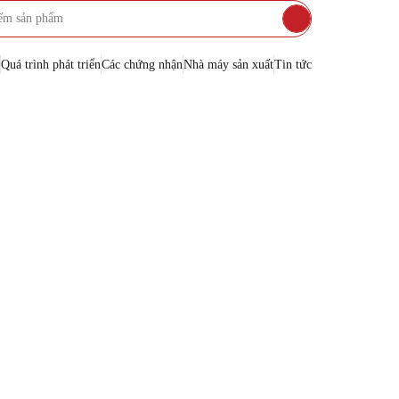
Quá trình phát triển
Các chứng nhận
Nhà máy sản xuất
Tin tức
INOX
G GROUP
Dung tích vừa
Dung tích lớn
Kiểu d
Bồn đ
Bồn n