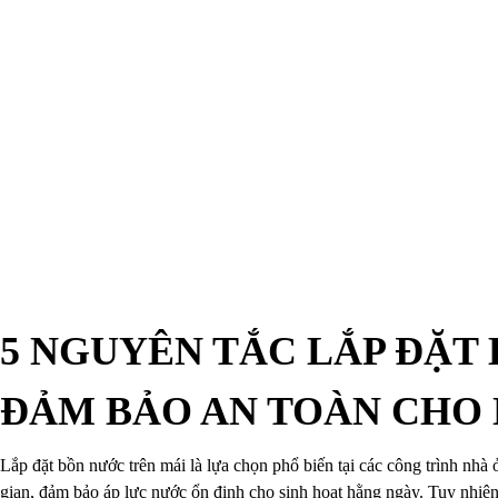
CHẬU RỬA INOX
PHỤ KIỆN NHÀ TẮM
Trang chủ
Tổng hợp
Kinh nghiệm hay
Thông tin hữu ích
5 NGUYÊ
5 NGUYÊN TẮC LẮP ĐẶT
ĐẢM BẢO AN TOÀN CHO 
Lắp đặt bồn nước trên mái là lựa chọn phổ biến tại các công trình nhà
gian, đảm bảo áp lực nước ổn định cho sinh hoạt hằng ngày. Tuy nhiên,