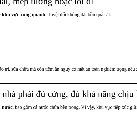
ái, mép tường hoặc lối đi
ác khu vực xung quanh
. Tuyệt đối không đặt bồn quá sát:
ảo trì, sửa chữa mà còn tiềm ẩn nguy cơ mất an toàn nghiêm trọng nếu 
 nhà phải đủ cứng, đủ khả năng chịu 
n nước
, bao gồm cả nước chứa bên trong. Vì vậy, khu vực tiếp xúc giữ