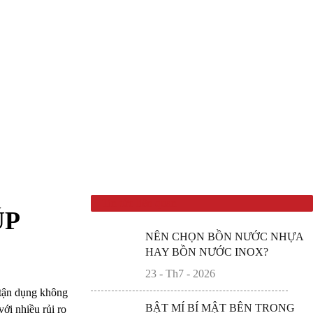
NHÀ CỦA BẠN
Tin tức liên quan
ÚP
NÊN CHỌN BỒN NƯỚC NHỰA
HAY BỒN NƯỚC INOX?
23 - Th7 - 2026
p tận dụng không
BẬT MÍ BÍ MẬT BÊN TRONG
ới nhiều rủi ro