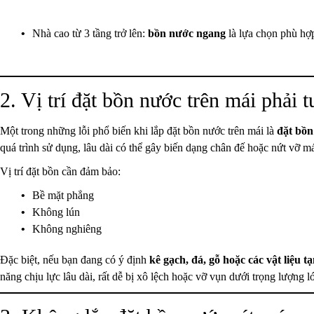
Nhà cao từ 3 tầng trở lên:
bồn nước ngang
là lựa chọn phù hợp
2. Vị trí đặt bồn nước trên mái phải 
Một trong những lỗi phổ biến khi lắp đặt bồn nước trên mái là
đặt bồn
quá trình sử dụng, lâu dài có thể gây biến dạng chân đế hoặc nứt vỡ má
Vị trí đặt bồn cần đảm bảo:
Bề mặt phẳng
Không lún
Không nghiêng
Đặc biệt, nếu bạn đang có ý định
kê gạch, đá, gỗ hoặc các vật liệu 
năng chịu lực lâu dài, rất dễ bị xô lệch hoặc vỡ vụn dưới trọng lượng 