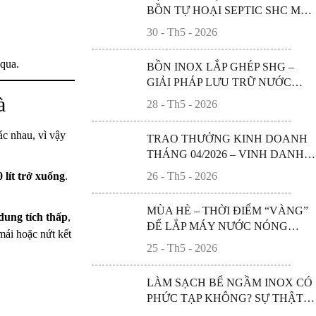
BỒN TỰ HOẠI SEPTIC SHC MÀ
KHÔNG PHẢI AI CŨNG BIẾT
30 - Th5 - 2026
qua.
BỒN INOX LẮP GHÉP SHG –
GIẢI PHÁP LƯU TRỮ NƯỚC
QUY MÔ LỚN CHO CÔNG
à
28 - Th5 - 2026
TRÌNH HIỆN ĐẠI
ác nhau, vì vậy
TRAO THƯỞNG KINH DOANH
THÁNG 04/2026 – VINH DANH
NHỮNG NỖ LỰC BỨT PHÁ CỦA
 lít trở xuống
.
26 - Th5 - 2026
HỆ THỐNG SƠN HÀ XANH
MÙA HÈ – THỜI ĐIỂM “VÀNG”
dung tích thấp
,
ĐỂ LẮP MÁY NƯỚC NÓNG
 mái hoặc nứt kết
NĂNG LƯỢNG MẶT TRỜI?
25 - Th5 - 2026
LÀM SẠCH BỂ NGẦM INOX CÓ
PHỨC TẠP KHÔNG? SỰ THẬT
BẠN NÊN BIẾT