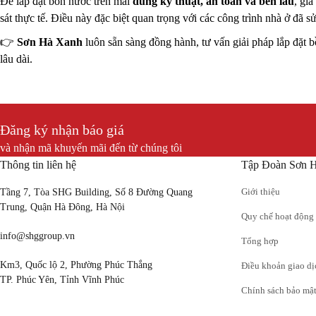
Để lắp đặt bồn nước trên mái
đúng kỹ thuật, an toàn và bền lâu
, gi
sát thực tế. Điều này đặc biệt quan trọng với các công trình nhà ở đã
👉
Sơn Hà Xanh
luôn sẵn sàng đồng hành, tư vấn giải pháp lắp đặt 
lâu dài.
Đăng ký nhận báo giá
và nhận mã khuyến mãi đến từ chúng tôi
Thông tin liên hệ
Tập Đoàn Sơn 
Giới thiệu
Tầng 7, Tòa SHG Building, Số 8 Đường Quang
Trung, Quận Hà Đông, Hà Nội
Quy chế hoạt động
info@shggroup.vn
Tổng hợp
Km3, Quốc lộ 2, Phường Phúc Thắng
Điều khoản giao dị
TP. Phúc Yên, Tỉnh Vĩnh Phúc
Chính sách bảo mậ