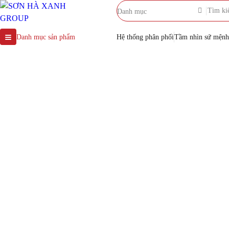
Danh mục
Danh mục sản phẩm
Hệ thống phân phối
Tầm nhìn sứ mệnh
BỒN NƯỚC INOX
Bồn 
BỒN NHỰA
SH
BỒN TỰ HOẠI
MÁY NƯỚC NÓNG NĂNG
LƯỢNG MẶT TRỜI
Dung tích nhỏ
BỂ NƯỚC NGẦM
MÁY LỌC NƯỚC RO
BÌNH NƯỚC NÓNG