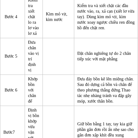
Kiểm
tra
Kiểm tra và xiết chặt các đầu
xiết
nước vào, ra, xả cạn (xiết lơ vừa
Kìm mỏ vịt,
Bước 4
chặt
tay). Dùng kìm mỏ vịt, kìm
kìm nước
lo ra
nước xoay ngược chiều ren đồng
lơ vào
hồ đến chặt ren.
lơ xả
Đưa
chân
vào vị
Đặt chân nghiêng tự do 2 chân
Bước 5
trí
tiếp xúc với mặt phẳng
định
vị
Khớp
Đưa đáy bồn kê lên miệng chân.
bồn
Sau đó dựng cả bồn và chân đế
Bước 6
với
theo phương thẳng đứng.Thao
chân
tác nhẹ nhàng tránh va đập gây
đế
móp, xước thân bồn.
Định
vị bồn
khớp
Giữ bồn bằng 1 tay, tay kia giữ
vừa
phần gân đơn rồi ấn nhẹ sao cho
Bước7
vặn
gân đơn xập khít đều xung
với