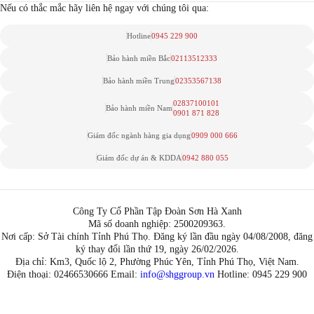
Nếu có thắc mắc hãy liên hệ ngay với chúng tôi qua:
Hotline
0945 229 900
Bảo hành miền Bắc
02113512333
Bảo hành miền Trung
02353567138
02837100101
Bảo hành miền Nam
0901 871 828
Giám đốc ngành hàng gia dụng
0909 000 666
Giám đốc dự án & KDDA
0942 880 055
Công Ty Cổ Phần Tập Đoàn Sơn Hà Xanh
Mã số doanh nghiệp: 2500209363.
Nơi cấp: Sở Tài chính Tỉnh Phú Thọ. Đăng ký lần đầu ngày 04/08/2008, đăng
ký thay đổi lần thứ 19, ngày 26/02/2026.
Địa chỉ: Km3, Quốc lộ 2, Phường Phúc Yên, Tỉnh Phú Thọ, Việt Nam.
Điện thoại: 02466530666 Email:
info@shggroup.vn
Hotline:
0945 229 900