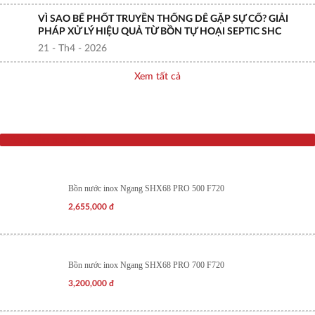
VÌ SAO BỂ PHỐT TRUYỀN THỐNG DỄ GẶP SỰ CỐ? GIẢI
PHÁP XỬ LÝ HIỆU QUẢ TỪ BỒN TỰ HOẠI SEPTIC SHC
21 - Th4 - 2026
Xem tất cả
Sản phẩm mới nhất
Bồn nước inox Ngang SHX68 PRO 500 F720
2,655,000
đ
Bồn nước inox Ngang SHX68 PRO 700 F720
3,200,000
đ