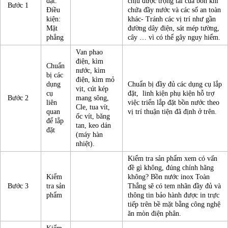
đặt.
chịu được trọng tải của bồn khi
Bước 1
Điều
chứa đầy nước và các số an toàn
kiện:
khác- Tránh các vị trí như gần
Mặt
đường dây điện, sát mép tường,
phẳng
cây … vì có thể gây nguy hiểm.
Van phao
điện, kìm
Chuẩn
nước, kìm
bị các
điện, kìm mỏ
dụng
Chuẩn bị đầy đủ các dụng cụ lắp
vịt, cút kép
cụ
đặt, linh kiện phụ kiện hỗ trợ
Bước 2
mang sông,
liên
việc triển lắp đặt bồn nước theo
Cle, tua vít,
quan
vị trí thuận tiện đã định ở trên.
ốc vít, băng
để lắp
tan, keo dán
đặt
(máy hàn
nhiệt).
Kiểm tra sản phẩm xem có vấn
đề gì không, đúng chính hãng
Kiểm
không? Bồn nước inox Toàn
Bước 3
tra sản
Thắng sẽ có tem nhãn đầy đủ và
phẩm
thông tin bảo hành được in trực
tiếp trên bề mặt bằng công nghệ
ăn mòn điện phân.