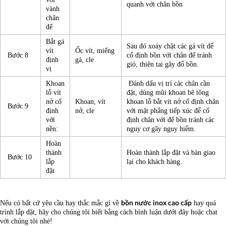
quanh với chân bồn
vành
chân
đế
Bắt gá
Sau đó xoáy chặt các gá vít để
vít
Ốc vít, miếng
Bước 8
cố định bồn với chân đế tránh
định
gá, cle
gió, thiên tai gây đổ bồn.
vị
Khoan
Đánh dấu vị trí các chân cần
lỗ vít
đặt, dùng mũi khoan bê tông
nở cố
Khoan, vít
khoan lỗ bắt vít nở cố định chân
Bước 9
định
nở, cle
với mặt phẳng tiếp xúc để cố
với
định chân với đế bồn tránh các
nền:
nguy cơ gây nguy hiểm.
Hoàn
thành
Hoàn thành lắp đặt và bàn giao
Bước 10
lắp
lại cho khách hàng.
đặt
Nếu có bất cứ yêu cầu hay thắc mắc gì về
hay quá
bồn nước inox cao cấp
trình lắp đặt, hãy cho chúng tôi biết bằng cách bình luận dưới đây hoặc chat
với chúng tôi nhé!