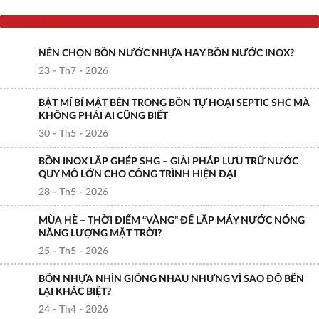
Tin tức liên quan
NÊN CHỌN BỒN NƯỚC NHỰA HAY BỒN NƯỚC INOX?
23 - Th7 - 2026
BẬT MÍ BÍ MẬT BÊN TRONG BỒN TỰ HOẠI SEPTIC SHC MÀ
KHÔNG PHẢI AI CŨNG BIẾT
30 - Th5 - 2026
BỒN INOX LẮP GHÉP SHG – GIẢI PHÁP LƯU TRỮ NƯỚC
QUY MÔ LỚN CHO CÔNG TRÌNH HIỆN ĐẠI
28 - Th5 - 2026
MÙA HÈ – THỜI ĐIỂM “VÀNG” ĐỂ LẮP MÁY NƯỚC NÓNG
NĂNG LƯỢNG MẶT TRỜI?
25 - Th5 - 2026
BỒN NHỰA NHÌN GIỐNG NHAU NHƯNG VÌ SAO ĐỘ BỀN
LẠI KHÁC BIỆT?
24 - Th4 - 2026