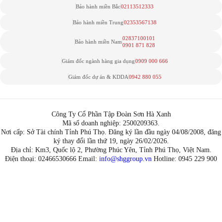
Bảo hành miền Bắc
02113512333
Bảo hành miền Trung
02353567138
02837100101
Bảo hành miền Nam
0901 871 828
Giám đốc ngành hàng gia dụng
0909 000 666
Giám đốc dự án & KDDA
0942 880 055
Công Ty Cổ Phần Tập Đoàn Sơn Hà Xanh
Mã số doanh nghiệp: 2500209363.
Nơi cấp: Sở Tài chính Tỉnh Phú Thọ. Đăng ký lần đầu ngày 04/08/2008, đăng
ký thay đổi lần thứ 19, ngày 26/02/2026.
Địa chỉ: Km3, Quốc lộ 2, Phường Phúc Yên, Tỉnh Phú Thọ, Việt Nam.
Điện thoại: 02466530666 Email:
info@shggroup.vn
Hotline:
0945 229 900