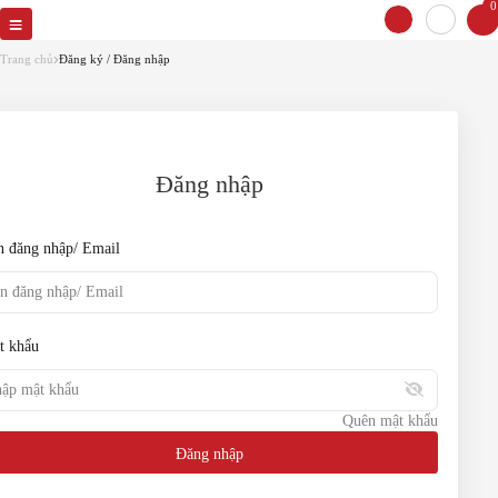
0
Quên mật khẩu
Vui lòng cung cấp email để lấy lại mật
Trang chủ
Đăng ký / Đăng nhập
khẩu
Email
Đăng nhập
Đặt lại mật khẩu
n đăng nhập/ Email
Quay lại
t khẩu
Quên mật khẩu
Đăng nhập