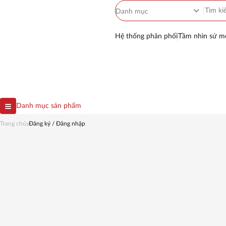
Danh mục
Quên mật khẩu
Vui lòng cung cấp email để lấy lại mật
Hệ thống phân phối
Tầm nhìn sứ m
khẩu
Email
Danh mục sản phẩm
Trang chủ
Đăng ký / Đăng nhập
BỒN NƯỚC INOX
Đặt lại mật khẩu
Bồn 
BỒN NHỰA
Quay lại
SH
BỒN TỰ HOẠI
MÁY NƯỚC NÓNG NĂNG
LƯỢNG MẶT TRỜI