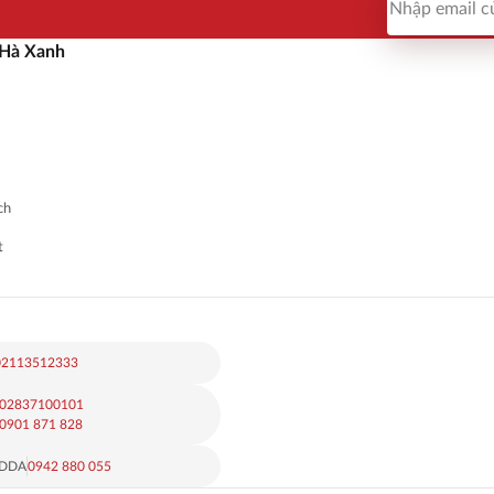
 Hà Xanh
ch
t
02113512333
02837100101
0901 871 828
KDDA
0942 880 055