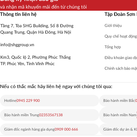
và nhận mã khuyến mãi đến từ chúng tôi
Thông tin liên hệ
Tập Đoàn Sơn
Tầng 7, Tòa SHG Building, Số 8 Đường
Giới thiệu
Quang Trung, Quận Hà Đông, Hà Nội
Quy chế hoạt động
info@shggroup.vn
Tổng hợp
Km3, Quốc lộ 2, Phường Phúc Thắng
Điều khoản giao dị
TP. Phúc Yên, Tỉnh Vĩnh Phúc
Chính sách bảo mậ
Nếu có thắc mắc hãy liên hệ ngay với chúng tôi qua:
Hotline
0945 229 900
Bảo hành miền Bắc
Bảo hành miền Trung
02353567138
Bảo hành miền Nam
Giám đốc ngành hàng gia dụng
0909 000 666
Giám đốc dự án & 