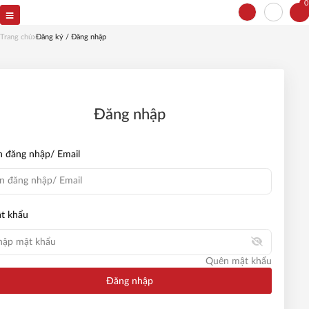
0
Quên mật khẩu
Vui lòng cung cấp email để lấy lại mật
Trang chủ
Đăng ký / Đăng nhập
khẩu
Email
Đăng nhập
Đặt lại mật khẩu
n đăng nhập/ Email
Quay lại
t khẩu
Quên mật khẩu
Đăng nhập