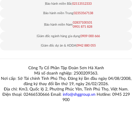
Bảo hành miền Bắc
02113512333
Bảo hành miền Trung
02353567138
02837100101
Bảo hành miền Nam
0901 871 828
Giám đốc ngành hàng gia dụng
0909 000 666
Giám đốc dự án & KDDA
0942 880 055
Công Ty Cổ Phần Tập Đoàn Sơn Hà Xanh
Mã số doanh nghiệp: 2500209363.
Nơi cấp: Sở Tài chính Tỉnh Phú Thọ. Đăng ký lần đầu ngày 04/08/2008,
đăng ký thay đổi lần thứ 19, ngày 26/02/2026.
Địa chỉ: Km3, Quốc lộ 2, Phường Phúc Yên, Tỉnh Phú Thọ, Việt Nam.
Điện thoại: 02466530666 Email:
info@shggroup.vn
Hotline:
0945 229
900