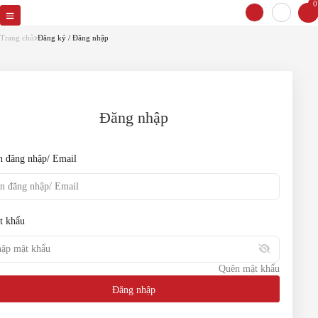
0
Quên mật khẩu
Vui lòng cung cấp email để lấy lại mật
Trang chủ
Đăng ký / Đăng nhập
khẩu
Email
Đăng nhập
Đặt lại mật khẩu
n đăng nhập/ Email
Quay lại
t khẩu
Quên mật khẩu
Đăng nhập