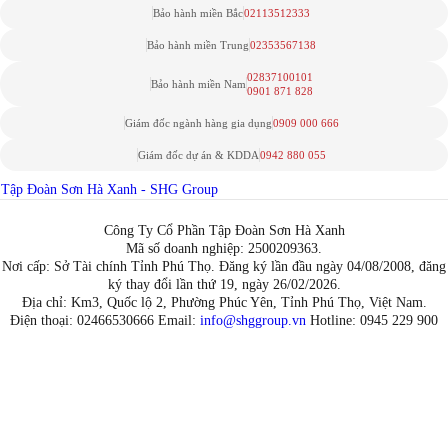
Bảo hành miền Bắc
02113512333
Bảo hành miền Trung
02353567138
02837100101
Bảo hành miền Nam
0901 871 828
Giám đốc ngành hàng gia dụng
0909 000 666
Giám đốc dự án & KDDA
0942 880 055
Tập Đoàn Sơn Hà Xanh - SHG Group
Công Ty Cổ Phần Tập Đoàn Sơn Hà Xanh
Mã số doanh nghiệp: 2500209363.
Nơi cấp: Sở Tài chính Tỉnh Phú Thọ. Đăng ký lần đầu ngày 04/08/2008, đăng
ký thay đổi lần thứ 19, ngày 26/02/2026.
Địa chỉ: Km3, Quốc lộ 2, Phường Phúc Yên, Tỉnh Phú Thọ, Việt Nam.
Điện thoại: 02466530666 Email:
info@shggroup.vn
Hotline:
0945 229 900