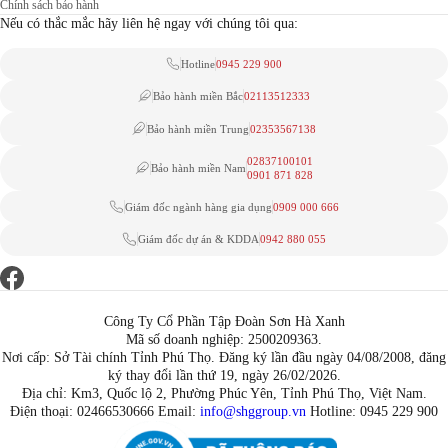
Chính sách bảo hành
Nếu có thắc mắc hãy liên hệ ngay với chúng tôi qua:
Hotline
0945 229 900
Bảo hành miền Bắc
02113512333
Bảo hành miền Trung
02353567138
02837100101
Bảo hành miền Nam
0901 871 828
Giám đốc ngành hàng gia dụng
0909 000 666
Giám đốc dự án & KDDA
0942 880 055
Công Ty Cổ Phần Tập Đoàn Sơn Hà Xanh
Mã số doanh nghiệp: 2500209363.
Nơi cấp: Sở Tài chính Tỉnh Phú Thọ. Đăng ký lần đầu ngày 04/08/2008, đăng
ký thay đổi lần thứ 19, ngày 26/02/2026.
Địa chỉ: Km3, Quốc lộ 2, Phường Phúc Yên, Tỉnh Phú Thọ, Việt Nam.
Điện thoại: 02466530666 Email:
info@shggroup.vn
Hotline:
0945 229 900