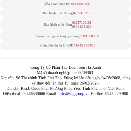
Bảo hành miền Bắc
02113512333
Bảo hành miền Trung
02353567138
02837100101
Bảo hành miền Nam
0901 871 828
Giám đốc ngành hàng gia dụng
0909 000 666
Giám đốc dự án & KDDA
0942 880 055
Công Ty Cổ Phần Tập Đoàn Sơn Hà Xanh
Mã số doanh nghiệp: 2500209363.
Nơi cấp: Sở Tài chính Tỉnh Phú Thọ. Đăng ký lần đầu ngày 04/08/2008, đăng
ký thay đổi lần thứ 19, ngày 26/02/2026.
Địa chỉ: Km3, Quốc lộ 2, Phường Phúc Yên, Tỉnh Phú Thọ, Việt Nam.
Điện thoại: 02466530666 Email:
info@shggroup.vn
Hotline:
0945 229 900