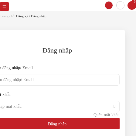
0
Quên mật khẩu
Vui lòng cung cấp email để lấy lại mật
Trang chủ
Đăng ký / Đăng nhập
khẩu
Email
Đăng nhập
Đặt lại mật khẩu
n đăng nhập/ Email
Quay lại
t khẩu
Quên mật khẩu
Đăng nhập